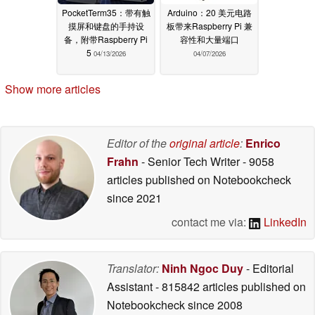
PocketTerm35：带有触
Arduino：20 美元电路
摸屏和键盘的手持设
板带来Raspberry Pi 兼
备，附带Raspberry Pi
容性和大量端口
5
04/13/2026
04/07/2026
Show more articles
Editor of the
original article
:
Enrico
Frahn
- Senior Tech Writer
- 9058
articles published on Notebookcheck
since 2021
contact me via:
LinkedIn
Translator:
Ninh Ngoc Duy
- Editorial
Assistant
- 815842 articles published on
Notebookcheck
since 2008