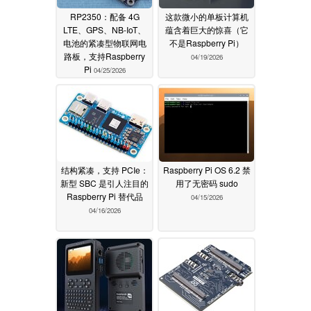
RP2350：配备 4G
这款微小的单板计算机
LTE、GPS、NB-IoT、
蕴含着巨大的惊喜（它
电池的紧凑型物联网电
不是Raspberry Pi）
路板，支持Raspberry
04/19/2026
Pi
04/25/2026
结构紧凑，支持 PCIe：
Raspberry Pi OS 6.2 禁
新型 SBC 是引人注目的
用了无密码 sudo
Raspberry Pi 替代品
04/15/2026
04/16/2026