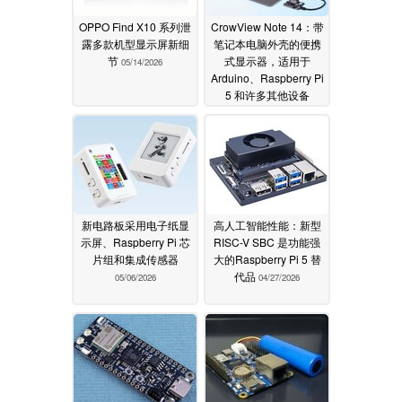
OPPO Find X10 系列泄
CrowView Note 14：带
露多款机型显示屏新细
笔记本电脑外壳的便携
节
式显示器，适用于
05/14/2026
Arduino、Raspberry Pi
5 和许多其他设备
05/10/2026
新电路板采用电子纸显
高人工智能性能：新型
示屏、Raspberry Pi 芯
RISC-V SBC 是功能强
片组和集成传感器
大的Raspberry Pi 5 替
代品
05/06/2026
04/27/2026