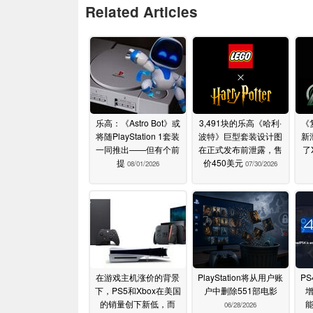
Related Articles
乐高：《Astro Bot》或
3,491块的乐高《哈利·
《
将随PlayStation 1套装
波特》巨型套装设计图
新
一同推出——但有个前
在正式发布前泄露，售
了
提
价450美元
08/01/2026
07/30/2026
在游戏主机涨价的背景
PlayStation将从用户账
PS
下，PS5和Xbox在美国
户中删除551部电影
的销量创下新低，而
06/28/2026