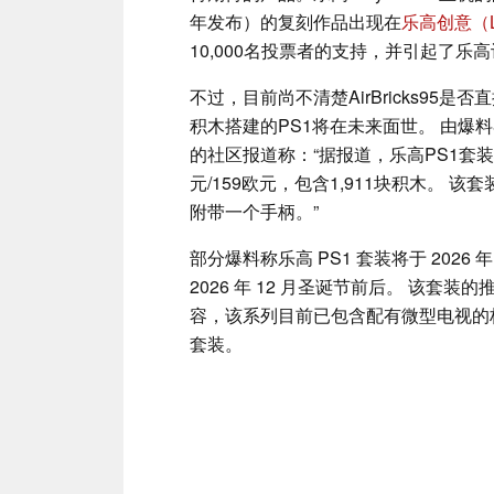
年发布）的复刻作品出现在
乐高创意（L
10,000名投票者的支持，并引起了乐
不过，目前尚不清楚AirBricks9
积木搭建的PS1将在未来面世。 由爆
的社区报道称：“据报道，乐高PS1套装将
元/159欧元，包含1,911块积木。 该套装将命名
附带一个手柄。”
部分爆料称乐高 PS1 套装将于 202
2026 年 12 月圣诞节前后。 该
容，该系列目前已包含配有微型电视的标志
套装。