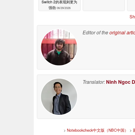
Switch 2的表现则更为
强劲
06/29/2026
Sh
Editor of the
original arti
Translator:
Ninh Ngoc 
>
Notebookcheck中文版（NBC中国）
>