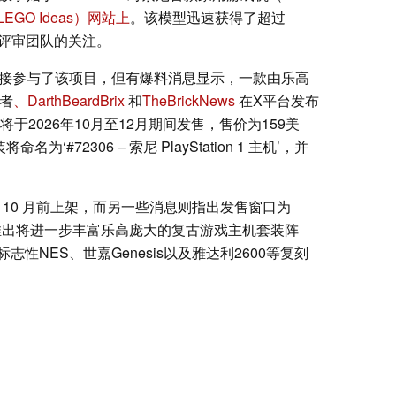
EGO Ideas）网站上
。该模型迅速获得了超过
高评审团队的关注。
5是否直接参与了该项目，但有爆料消息显示，一款由乐高
料者
、DarthBeardBrix
和
TheBrickNews
在X平台发布
于2026年10月至12月期间发售，售价为159美
为‘#72306 – 索尼 PlayStation 1 主机’，并
6 年 10 月前上架，而另一些消息则指出发售窗口为
套装的推出将进一步丰富乐高庞大的复古游戏主机套装阵
性NES、世嘉Genesis以及雅达利2600等复刻