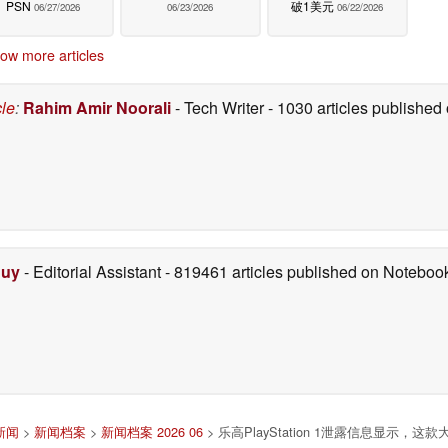
PSN
破1美元
06/27/2026
06/23/2026
06/22/2026
ow more articles
cle
:
Rahim Amir Noorali
- Tech Writer
- 1030 articles publishe
Duy
- Editorial Assistant
- 819461 articles published on Notebo
新闻
>
新闻档案
>
新闻档案 2026 06
> 乐高PlayStation 1泄露信息显示，