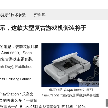
 小提示/ 技术参数
资料库
露信息显示，这款大型复古游戏机套装将于
的消息，该套装预计将
ri 2600、Sega
重要的复古游戏主题套装。
nh Duy),
Published
e
3D Printing
Launch
ⓘ Lego Ideas
乐高创意（Lego Ideas）索尼
Station 1乐高套
PlayStation 1游戏机及手柄的屏幕截图
久的将来又多了一款值
故事始于AirBricks95对索尼首款家用游戏机（1994