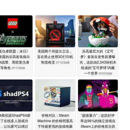
复仇者联盟：末日》
美国两个州提出立法，
乐高最宏大的《宝可
泄露的乐高套装揭示
旨在禁止使用3D打印机
梦》套装在发售前遭曝
X战警、黑暗复仇者
制造枪支
光，这款由2,343块积木
07/12/2026
等角色
组成的“宝可梦球”内藏
07/17/2026
一个世界
07/07/2026
4模拟器ShadPS4新
价格对比：Steam
“超级暴力”：这款好评
增了在线多人游戏功
Machine 的价格明显高
率达96%的独立游戏在
能，让玩家可以绕过
于性能更强的游戏电脑
Steam上的价格首次跌