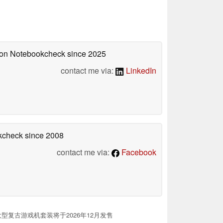
d on Notebookcheck
since 2025
contact me via:
LinkedIn
okcheck
since 2008
contact me via:
Facebook
这款大型复古游戏机套装将于2026年12月发售