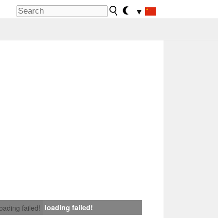
▼
loading failed!
loading failed!