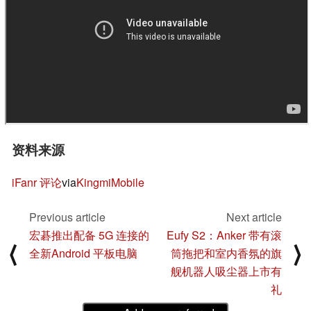
资料来源
iFanr 评论
via
KingmiMobile
Previous article
Next article
宏碁推出配备 5G 连接的
Eufy S2：Anker 带有滚
⟨
⟩
全新Android 平板电脑
筒拖把和室内香氛的旗
舰机器人吸尘器上市有
礼