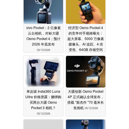
vivo Pocket：2 亿像素
经济型 Osmo Pocket 4
云台相机，对标大疆
的竞争对手规格曝光：
Osmo Pocket 4；预计
超大屏幕、5000 万像素
2026 年底发布
摄像头、AI 追踪、4 倍
变焦、64GB 存储空间
05/15/2026
05/13/2026
单反级 Insta360 Luna
大疆创新 Osmo Pocket
Ultra 价格泄露：捆绑购
4P 正式确认全球发布，
买两台大疆 Osmo
搭载 "新杰作 "70 毫米长
Pocket 3 相机？
焦相机
05/12/2026
05/12/2026