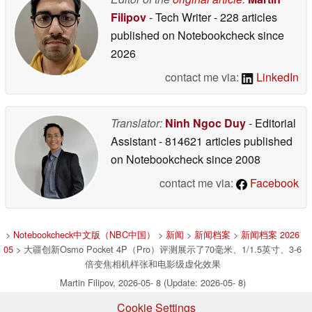
Filipov
- Tech Writer
- 228 articles
published on Notebookcheck
since
2026
contact me via:
LinkedIn
Translator:
Ninh Ngoc Duy
- Editorial
Assistant
- 814621 articles published
on Notebookcheck
since 2008
contact me via:
Facebook
>
Notebookcheck中文版（NBC中国）
>
新闻
>
新闻档案
>
新闻档案 2026
05
> 大疆创新Osmo Pocket 4P（Pro）评测展示了70毫米、1/1.5英寸、3-6
倍变焦相机样张和电影级虚化效果
Martin Filipov, 2026-05- 8 (Update: 2026-05- 8)
Cookie Settings