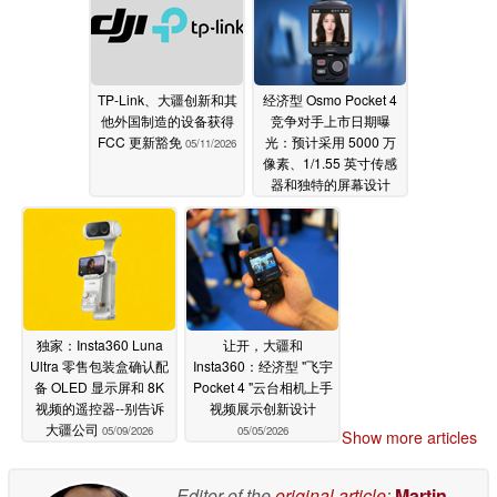
TP-Link、大疆创新和其
经济型 Osmo Pocket 4
他外国制造的设备获得
竞争对手上市日期曝
FCC 更新豁免
光：预计采用 5000 万
05/11/2026
像素、1/1.55 英寸传感
器和独特的屏幕设计
05/11/2026
独家：Insta360 Luna
让开，大疆和
Ultra 零售包装盒确认配
Insta360：经济型 "飞宇
备 OLED 显示屏和 8K
Pocket 4 "云台相机上手
视频的遥控器--别告诉
视频展示创新设计
大疆公司
05/09/2026
05/05/2026
Show more articles
Editor of the
original article
:
Martin