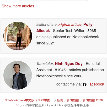
05/06/2026
Show more articles
Editor of the
original article
:
Polly
Allcock
- Senior Tech Writer
- 5965
articles published on Notebookcheck
since 2021
Translator:
Ninh Ngoc Duy
- Editorial
Assistant
- 819461 articles published on
Notebookcheck
since 2008
contact me via:
Facebook
>
Notebookcheck中文版（NBC中国）
>
新闻
>
新闻档案
>
新闻档案 2026
05
> 不同寻常的全新 Oppo Bubble 手机配件即将上市