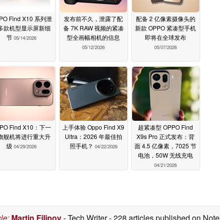
PO Find X10 系列泄
发布前不久，泄露了配
配备 2 亿像素摄像头的
多款机型显示屏新细
备 7K RAW 视频的紧凑
新款 OPPO 紧凑型手机
节
型全画幅相机的信息
即将在全球发布
05/14/2026
05/12/2026
05/07/2026
PO Find X10：下一
上手体验 Oppo Find X9
超紧凑型 OPPO Find
旗舰机将进行重大升
Ultra：2026 年最佳拍
X9s Pro 正式发布：背
级
照手机？
面 4.5 亿像素，7025 节
04/29/2026
04/22/2026
电池，50W 无线充电
04/21/2026
cle
:
Martin Filipov
- Tech Writer
- 228 articles published on No