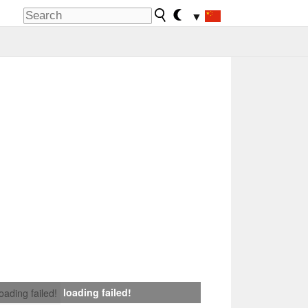
▼
loading failed!
loading failed!