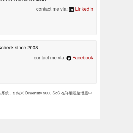
contact me via:
LinkedIn
okcheck
since 2008
contact me via:
Facebook
头系统、2 纳米 Dimensity 9600 SoC 在详细规格泄露中