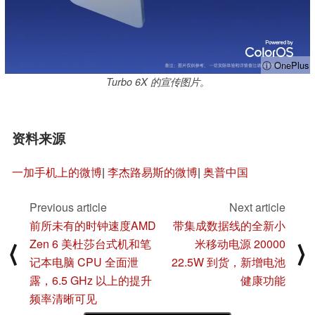
ⓘ OnePlus
Turbo 6X 的宣传图片。
资料来源
一加手机上的微博
|
李杰路易斯的微博
|
奥普中国
Previous article
Next article
前所未有的时钟速度AMD
带集成数据线的全新小
Zen 6 美杜莎台式机和笔
米移动电源 20000
⟨
⟩
记本电脑 CPU 全面泄
22.5W 到货，新增电池
露，6.5 GHz 以上的提升
健康功能
频率清晰可见