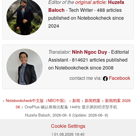
Editor of the
original article
:
Huzefa
Baloch
- Tech Writer
- 488 articles
published on Notebookcheck
since
2024
Translator:
Ninh Ngoc Duy
- Editorial
Assistant
- 814621 articles published
on Notebookcheck
since 2008
contact me via:
Facebook
>
Notebookcheck中文版（NBC中国）
>
新闻
>
新闻档案
>
新闻档案 2026
06
> OnePlus 确认将推出配备 144Hz 显示屏的经济型手机
Huzefa Baloch, 2026-06- 6 (Update: 2026-06- 6)
Cookie Settings
| 01.08.2026 19:40