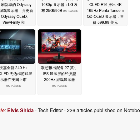
z 刷新率的 Odyssey
1080p 显示器：LG 发
OLED E16 推出 4K
K 游戏显示器，并更新
布 25G590B
165Hz Penta Tandem
05/19/2026
 Odyssey OLED、
QD-OLED 显示器，售
ViewFinity 和
价 599.99 美元
ovingstyle 系列产
05/19/2026
品。
05/20/2026
技嘉全新 240 Hz
联想推出配备 27 英寸
OLED 无边框游戏显
IPS 显示屏的经济型
示器在美国上市
200Hz 游戏显示器
05/14/2026
05/14/2026
cle
:
Elvis Shida
- Tech Editor
- 226 articles published on Note