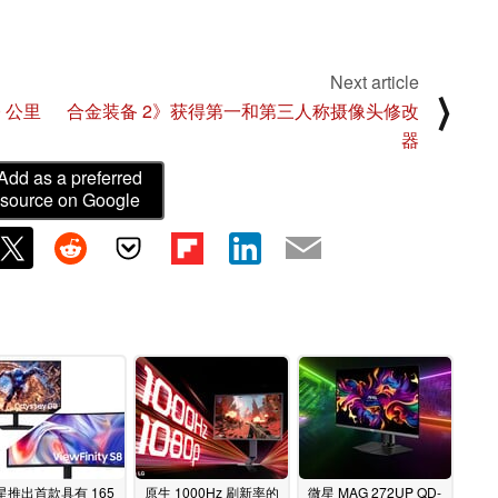
Next article
⟩
0 公里
合金装备 2》获得第一和第三人称摄像头修改
器
Add as a preferred
source on Google
星推出首款具有 165
原生 1000Hz 刷新率的
微星 MAG 272UP QD-