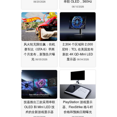
串联 OLED，360Hz
06/20/2026
06/10/2026
风火轮无限狂飙：街机
2,304 个区域和 2,000
赛车比《GTA 6》早两
尼特：TCL 在美国发布
个月发布，新预告片曝
新款 4K QD-Mini LED
光
显示器
06/05/2026
06/04/2026
技嘉推出三款采用串联
PlayStation 游戏显示
OLED 和 Mini LED 技
器、FlexStrike 格斗杆
术的全新游戏显示器
价格和预购日期曝光
06/03/2026
06/02/2026