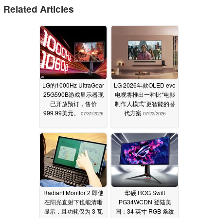
Related Articles
LG的1000Hz UltraGear
LG 2026年款OLED evo
25G590B游戏显示器现
电视将推出一种比“电影
已开放预订，售价
制作人模式”更智能的替
999.99美元。
代方案
07/31/2026
07/22/2026
Radiant Monitor 2 即使
华硕 ROG Swift
在阳光直射下也能清晰
PG34WCDN 登陆美
显示，且功耗仅为 3 瓦
国：34 英寸 RGB 条纹