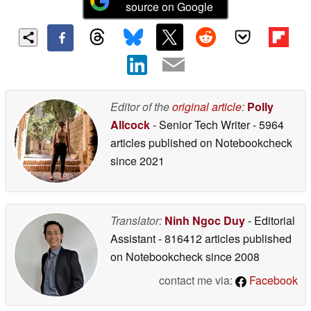
source on Google
Editor of the
original article
:
Polly
Allcock
- Senior Tech Writer
- 5964
articles published on Notebookcheck
since 2021
Translator:
Ninh Ngoc Duy
- Editorial
Assistant
- 816412 articles published
on Notebookcheck
since 2008
contact me via:
Facebook