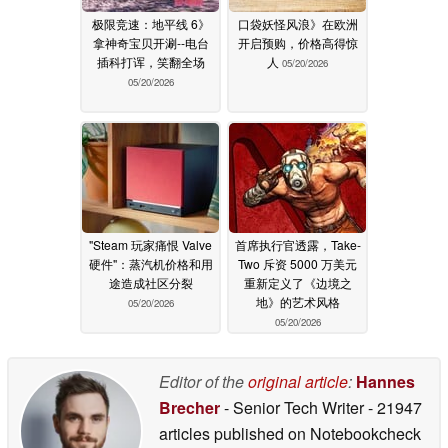
极限竞速：地平线 6》
口袋妖怪风浪》在欧洲
拿神奇宝贝开涮--电台
开启预购，价格高得惊
插科打诨，笑翻全场
人
05/20/2026
05/20/2026
"Steam 玩家痛恨 Valve
首席执行官透露，Take-
硬件"：蒸汽机价格和用
Two 斥资 5000 万美元
途造成社区分裂
重新定义了《边境之
地》的艺术风格
05/20/2026
05/20/2026
Editor of the
original article
:
Hannes
Brecher
- Senior Tech Writer
- 21947
articles published on Notebookcheck