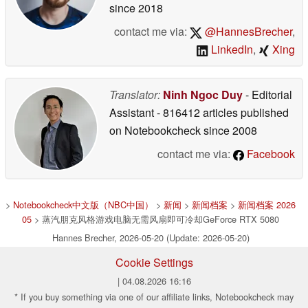
since 2018
contact me via:
@HannesBrecher
,
LinkedIn
,
Xing
Translator:
Ninh Ngoc Duy
- Editorial
Assistant
- 816412 articles published
on Notebookcheck
since 2008
contact me via:
Facebook
>
Notebookcheck中文版（NBC中国）
>
新闻
>
新闻档案
>
新闻档案 2026
05
> 蒸汽朋克风格游戏电脑无需风扇即可冷却GeForce RTX 5080
Hannes Brecher, 2026-05-20 (Update: 2026-05-20)
Cookie Settings
| 04.08.2026 16:16
* If you buy something via one of our affiliate links, Notebookcheck may