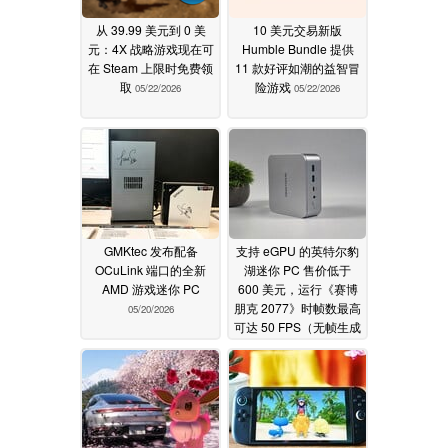
从 39.99 美元到 0 美
10 美元交易新版
元：4X 战略游戏现在可
Humble Bundle 提供
在 Steam 上限时免费领
11 款好评如潮的益智冒
取
险游戏
05/22/2026
05/22/2026
GMKtec 发布配备
支持 eGPU 的英特尔豹
OCuLink 端口的全新
湖迷你 PC 售价低于
AMD 游戏迷你 PC
600 美元，运行《赛博
朋克 2077》时帧数最高
05/20/2026
可达 50 FPS（无帧生成
05/20/2026