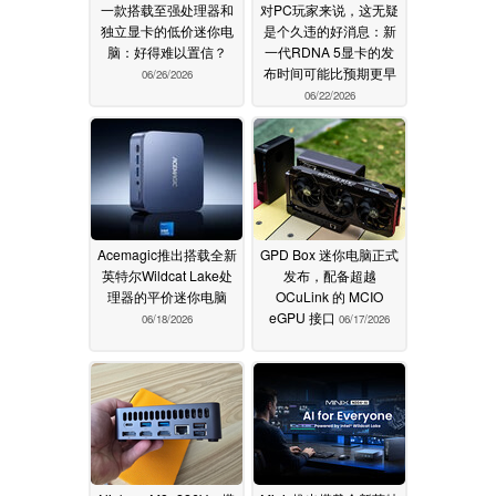
一款搭载至强处理器和
对PC玩家来说，这无疑
独立显卡的低价迷你电
是个久违的好消息：新
脑：好得难以置信？
一代RDNA 5显卡的发
布时间可能比预期更早
06/26/2026
06/22/2026
Acemagic推出搭载全新
GPD Box 迷你电脑正式
英特尔Wildcat Lake处
发布，配备超越
理器的平价迷你电脑
OCuLink 的 MCIO
eGPU 接口
06/18/2026
06/17/2026