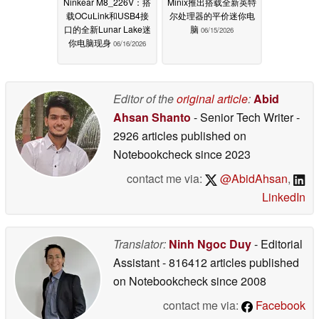
Ninkear M8_226V：搭
Minix推出搭载全新英特
载OCuLink和USB4接
尔处理器的平价迷你电
口的全新Lunar Lake迷
脑
06/15/2026
你电脑现身
06/16/2026
Editor of the
original article
:
Abid
Ahsan Shanto
- Senior Tech Writer
-
2926 articles published on
Notebookcheck
since 2023
contact me via:
@AbidAhsan
,
LinkedIn
Translator:
Ninh Ngoc Duy
- Editorial
Assistant
- 816412 articles published
on Notebookcheck
since 2008
contact me via:
Facebook