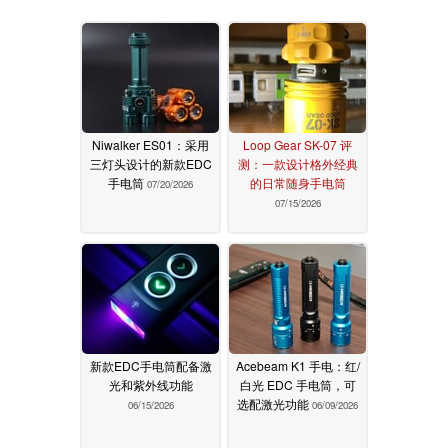
Niwalker ES01：采用
Loop Gear SK-07 评
三灯头设计的新款EDC
测：一款设计格外经典
手电筒
的日常随身手电筒
07/20/2026
07/15/2026
新款EDC手电筒配备激
Acebeam K1 手电：红/
光和紫外线功能
白光 EDC 手电筒，可
选配激光功能
06/15/2026
06/09/2026