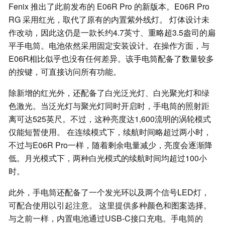
Fenix 推出了此前发布的 E06R Pro 的新版本。E06R Pro
RG 采用红光，取代了原有的内置紫外线灯。 灯体设计未
作改动，因此这仍是一款长约4.7英寸、重略超3.5盎司的扁
平手电筒。电池依然采用固定安装设计。在操作方面，与
E06R相比似乎也没有任何差异。该手电筒配备了数量较多
的按键，可直接访问所有功能。
除新增的红光外，还配备了白光泛光灯、白光聚光灯和绿
色激光。当泛光灯与聚光灯同时开启时，手电筒的照射距
离可达525英尺。不过，这种亮度达1,600流明的涡轮模式
仅能短暂使用。 在连续模式下，续航时间略超过两小时，
不过与E06R Pro一样，随着剩余电量减少，亮度会逐渐降
低。月光模式下，两种白光模式的续航时间均超过100小
时。
此外，手电筒还配备了一个发光环以及两个信号LED灯，
可配合使用以引起注意。 这里提供多种颜色和图案选择。
与之前一样，内置电池通过USB-C接口充电。手电筒的