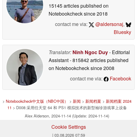
15145 articles published on
Notebookcheck
since 2018
contact me via:
@aldersonaj
,
Bluesky
Translator:
Ninh Ngoc Duy
- Editorial
Assistant
- 815842 articles published
on Notebookcheck
since 2008
contact me via:
Facebook
>
Notebookcheck中文版（NBC中国）
>
新闻
>
新闻档案
>
新闻档案 2024
11
> D008:采用任天堂 64 和 PS1 模拟技术的新型袖珍游戏掌上设备
Alex Alderson, 2024-11-14 (Update: 2024-11-14)
Cookie Settings
| 03.08.2026 07:59