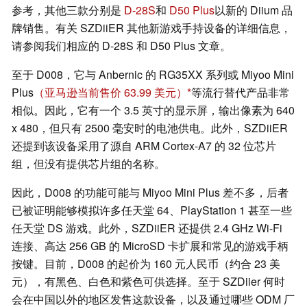
参考，其他三款分别是
D-28S
和
D50 Plus
以新的 Diium 品
牌销售。有关 SZDiiER 其他新游戏手持设备的详细信息，
请参阅我们相应的 D-28S 和 D50 Plus 文章。
至于 D008，它与 Anbernic 的 RG35XX 系列或 Miyoo Mini
Plus
（亚马逊当前售价 63.99 美元）
等流行替代产品非常
相似。因此，它有一个 3.5 英寸的显示屏，输出像素为 640
x 480，但只有 2500 毫安时的电池供电。此外，SZDiiER
还提到该设备采用了源自 ARM Cortex-A7 的 32 位芯片
组，但没有提供芯片组的名称。
因此，D008 的功能可能与 Miyoo Mini Plus 差不多，后者
已被证明能够模拟许多任天堂 64、PlayStation 1 甚至一些
任天堂 DS 游戏。此外，SZDiiER 还提供 2.4 GHz Wi-Fi
连接、高达 256 GB 的 MicroSD 卡扩展和常见的游戏手柄
按键。目前，D008 的起价为 160 元人民币（约合 23 美
元），有黑色、白色和紫色可供选择。至于 SZDiier 何时
会在中国以外的地区发售这款设备，以及通过哪些 ODM 厂