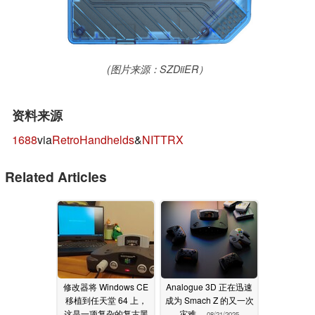
(图片来源：SZDiiER）
资料来源
1688
via
RetroHandhelds
&
NITTRX
Related Articles
修改器将 Windows CE
Analogue 3D 正在迅速
移植到任天堂 64 上，
成为 Smach Z 的又一次
这是一项复杂的复古黑
灾难。
08/21/2025