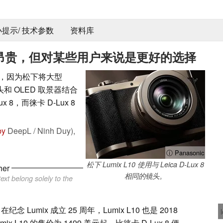
 小提示/ 技术参数
资料库
x L10 昂贵，但对某些用户来说是更好的选择
之一，因为松下将大型
焦镜头和 OLED 取景器结合
8，而徕卡 D-Lux 8
by
DeepL / Ninh Duy),
ⓘ Panasonic
松下 Lumix L10 使用与 Leica D-Lux 8
her
相同的镜头。
ext belong solely to the
纪念 Lumix 成立 25 周年，Lumix L10 也是 2018
umix L10 的售价为 1499 美元起，比徕卡 D-Lux 8 便