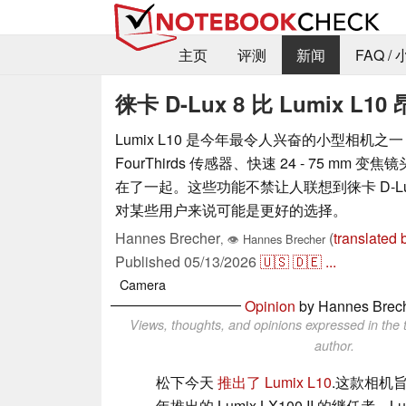
主页
评测
新闻
FAQ /
徕卡 D-Lux 8 比 Lumi
Lumix L10 是今年最令人兴奋的小型相机
FourThirds 传感器、快速 24 - 75 mm 变
在了一起。这些功能不禁让人联想到徕卡 D-Lux 
对某些用户来说可能是更好的选择。
Hannes Brecher
(
translated 
,
👁
Hannes Brecher
Published
05/13/2026
🇺🇸
🇩🇪
...
Camera
Opinion
by Hannes Brec
Views, thoughts, and opinions expressed in the t
author.
松下今天
推出了 Lumix L10
.这款相机旨在
年推出的 Lumix LX100 II 的继任者。L