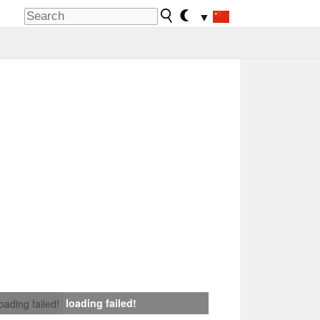
▼
loading failed!
loading failed!