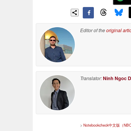
Editor of the
original arti
Translator:
Ninh Ngoc 
>
Notebookcheck中文版（N