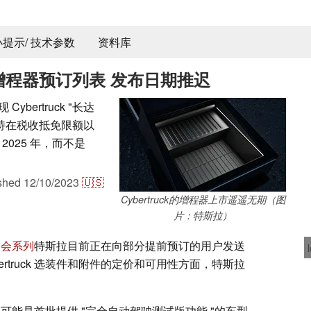
 小提示/ 技术参数
资料库
 美元增程器预订列表 发布日期推迟
bertruck "长达
保持在税收抵免限额以
025 年，而不是
ished
12/10/2023
🇺🇸
Cybertruck的增程器上市遥遥无期（图
片：特斯拉）
基金会系列
特斯拉目前正在向部分提前预订的用户发送
rtruck 选装件和附件的定价和可用性方面，特斯拉
ruck 可能是首批提供 "完全自动驾驶测试版功能 "的车型