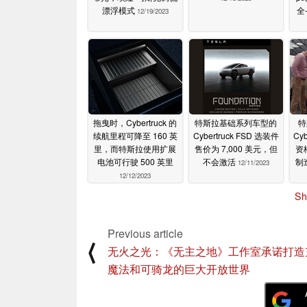
漂浮模式
全
12/19/2023
拖曳时，Cybertruck 的
特斯拉基础系列车型的
特
续航里程可降至 160 英
Cybertruck FSD 选装件
Cy
里，而特斯拉使用扩展
售价为 7,000 美元，但
资
电池可行驶 500 英里
不会激活
制
12/11/2023
12/12/2023
Sh
Previous article
⟨
无火之光：《无主之地》工作室承诺打造
魔法和可骑龙的巨大开放世界