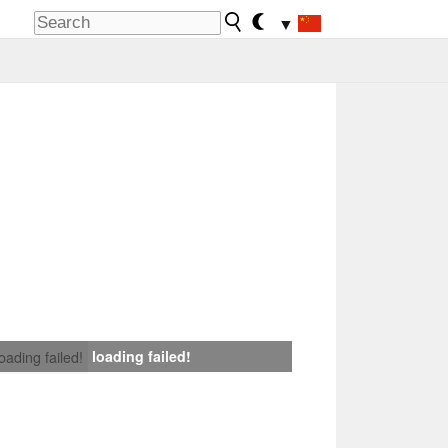
▼
loading failed!
loading failed!