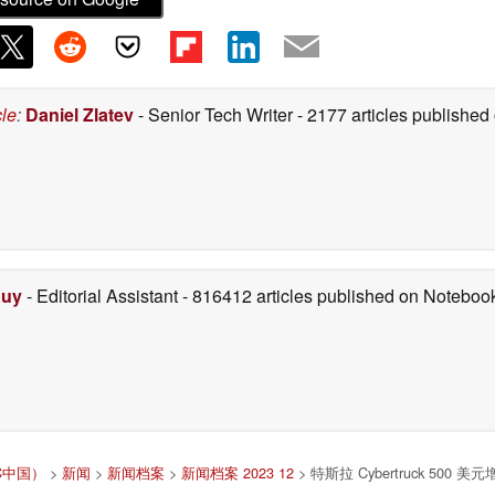
cle
:
Daniel Zlatev
- Senior Tech Writer
- 2177 articles publishe
Duy
- Editorial Assistant
- 816412 articles published on Notebo
BC中国）
>
新闻
>
新闻档案
>
新闻档案 2023 12
> 特斯拉 Cybertruck 50