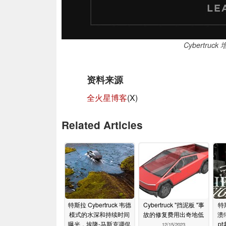
Cybertr
资料来源
全火星博客
(X)
Related Articles
特斯拉 Cybertruck 韦德
Cybertruck "挡泥板 "事
特斯
模式的水深和持续时间
故的修复费用出奇地低
溃
曝光，埃隆-马斯克调侃
p
12/15/2023