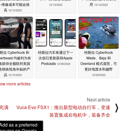
--维修成本可能会很
昂
12/13/2023
12/12/2023
高
12/15/2023
斯拉 Cybertruck 和
特斯拉汽车将通过下一
特斯拉 Cybertruck
berbeast 均被列为有
次假日更新获得Apple
Wade、Baja 和
格获得全额联邦美国
Podcasts
Overland 模式谍照，可
12/09/2023
造税收抵免补贴的产
更好地渡水和越野
品
12/10/2023
12/09/2023
ow more articles
Next article
⟩
充满
Vuca Evo FSX1：推出新型电动自行车，变速
装置集成在电机中，装备齐全
Add as a preferred
source on Google