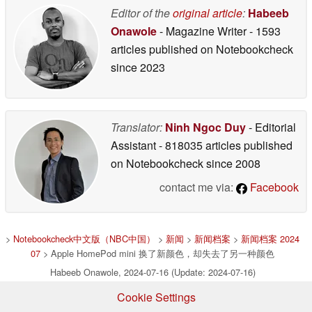
Editor of the
original article
:
Habeeb
Onawole
- Magazine Writer
- 1593
articles published on Notebookcheck
since 2023
Translator:
Ninh Ngoc Duy
- Editorial
Assistant
- 818035 articles published
on Notebookcheck
since 2008
contact me via:
Facebook
>
Notebookcheck中文版（NBC中国）
>
新闻
>
新闻档案
>
新闻档案 2024
07
> Apple HomePod mini 换了新颜色，却失去了另一种颜色
Habeeb Onawole, 2024-07-16 (Update: 2024-07-16)
Cookie Settings