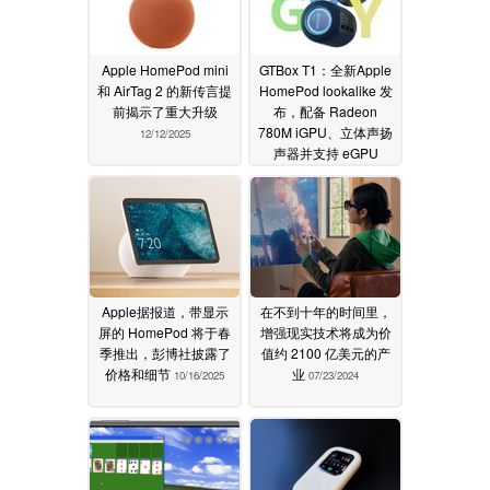
Apple HomePod mini
GTBox T1：全新Apple
和 AirTag 2 的新传言提
HomePod lookalike 发
前揭示了重大升级
布，配备 Radeon
780M iGPU、立体声扬
12/12/2025
声器并支持 eGPU
10/31/2025
Apple据报道，带显示
在不到十年的时间里，
屏的 HomePod 将于春
增强现实技术将成为价
季推出，彭博社披露了
值约 2100 亿美元的产
价格和细节
业
10/16/2025
07/23/2024