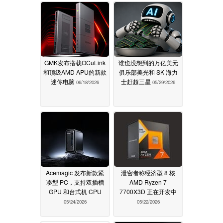
GMK发布搭载OCuLink
谁也没想到的万亿美元
和顶级AMD APU的新款
俱乐部美光和 SK 海力
迷你电脑
士赶超三星
06/18/2026
05/29/2026
Acemagic 发布新款紧
泄密者称经济型 8 核
凑型 PC，支持双插槽
AMD Ryzen 7
GPU 和台式机 CPU
7700X3D 正在开发中
05/24/2026
05/22/2026