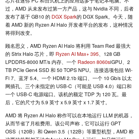
芯片在迷你 PC 和台式机上的应用远多于笔记本电脑。不
过，AMD 从未发布过第一方产品，这与 Nvidia 不同，后者
发布了基于 GB10 的
DGX Spark
的 DGX Spark。今天，随
着 AMD 新的 Ryzen AI Halo 开发者平台的发布，这种情况
将得到改变。
顾名思义，AMD Ryzen AI Halo 将利用 Team Red 最强大
的 Strix Halo 芯片，即
Ryzen AI Max+ 395
、128 GB
LPDDR5-8000 MT/s 内存、一个
Radeon 8060s
iGPU、2
TB PCIe Gen4 SSD 和 50 TOPS NPU。连接选项包括 Wi-
Fi 7、蓝牙 5.4、一个 HDMI 2.1b 端口、一个 10 Gb/s 以太
网插孔、三个未指定的 USB-C（可能是 USB 4.0）端口和
一个 USB-C 电源端口。该机的额定 TDP 为 120 瓦。最
后，它的尺寸为 5.9 英寸 x 5.9 英寸 x 1.7 英寸。
AMD 将 Ryzen AI Halo 称作可以在本地运行 LLM 的机器，
从而节省了月租费用。该公司声称，它可以运行 GPT
OSS（120B）和 Qwen 3.5（122B）等重型机型，AMD 称