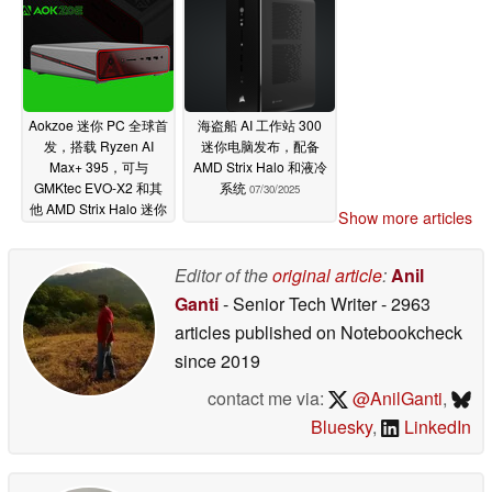
Aokzoe 迷你 PC 全球首
海盗船 AI 工作站 300
发，搭载 Ryzen AI
迷你电脑发布，配备
Max+ 395，可与
AMD Strix Halo 和液冷
GMKtec EVO-X2 和其
系统
07/30/2025
他 AMD Strix Halo 迷你
Show more articles
PC 竞争
08/22/2025
Editor of the
original article
:
Anil
Ganti
- Senior Tech Writer
- 2963
articles published on Notebookcheck
since 2019
contact me via:
@AnilGanti
,
Bluesky
,
LinkedIn