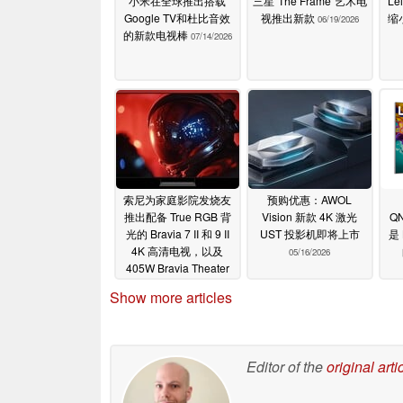
小米在全球推出搭载
三星“The Frame”艺术电
Le
Google TV和杜比音效
视推出新款
缩
06/19/2026
的新款电视棒
07/14/2026
索尼为家庭影院发烧友
预购优惠：AWOL
推出配备 True RGB 背
Vision 新款 4K 激光
Q
光的 Bravia 7 II 和 9 II
UST 投影机即将上市
是
4K 高清电视，以及
05/16/2026
405W Bravia Theater
Trio Dolby Atmos 无线
Show more articles
扬声器系统
05/28/2026
Editor of the
original arti