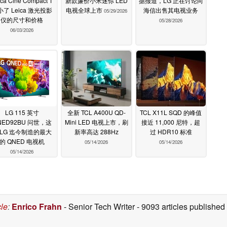
ica Cine Compact 1
新款廉价小米迷你 LED
据报道，LG 正在讨论向
小了 Leica 激光投影
电视全球上市
海信出售其电视业务
05/29/2026
仪的尺寸和价格
05/28/2026
06/03/2026
LG 115 英寸
全新 TCL A400U QD-
TCL X11L SQD 的峰值
NED92BU 问世，这
Mini LED 电视上市，刷
接近 11,000 尼特，超
 LG 迄今制造的最大
新率高达 288Hz
过 HDR10 标准
的 QNED 电视机
05/14/2026
05/14/2026
05/14/2026
cle
:
Enrico Frahn
- Senior Tech Writer
- 9093 articles publishe