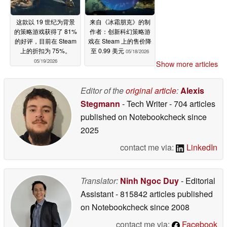
这款以 19 世纪为背景
来自《冰霜朋克》的制
的策略游戏获得了 81%
作者：创新科幻策略游
的好评，目前在 Steam
戏在 Steam 上的售价降
上的折扣为 75%。
至 0.99 美元
05/18/2026
05/19/2026
Show more articles
Editor of the
original article
:
Alexis
Stegmann
- Tech Writer
- 704 articles
published on Notebookcheck
since
2025
contact me via:
LinkedIn
Translator:
Ninh Ngoc Duy
- Editorial
Assistant
- 815842 articles published
on Notebookcheck
since 2008
contact me via:
Facebook