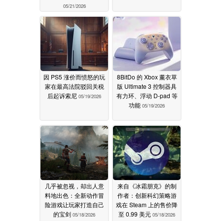
05/21/2026
因 PS5 涨价而愤怒的玩
8BitDo 的 Xbox 薰衣草
家在最高法院驳回关税
版 Ultimate 3 控制器具
后起诉索尼
有力环、浮动 D-pad 等
05/19/2026
功能
05/19/2026
几乎被忽视，却出人意
来自《冰霜朋克》的制
料地出色：全新动作冒
作者：创新科幻策略游
险游戏让玩家打造自己
戏在 Steam 上的售价降
的宝剑
至 0.99 美元
05/18/2026
05/18/2026