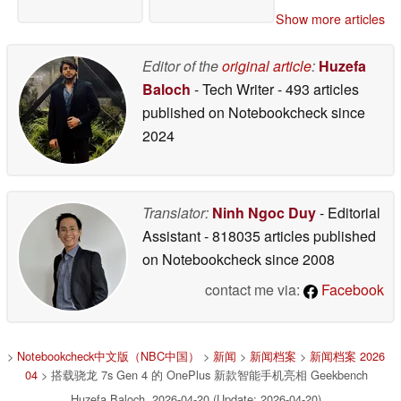
Show more articles
Editor of the
original article
:
Huzefa
Baloch
- Tech Writer
- 493 articles
published on Notebookcheck
since
2024
Translator:
Ninh Ngoc Duy
- Editorial
Assistant
- 818035 articles published
on Notebookcheck
since 2008
contact me via:
Facebook
>
Notebookcheck中文版（NBC中国）
>
新闻
>
新闻档案
>
新闻档案 2026
04
> 搭载骁龙 7s Gen 4 的 OnePlus 新款智能手机亮相 Geekbench
Huzefa Baloch, 2026-04-20 (Update: 2026-04-20)