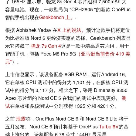
了 165Hz 显示屏、骁龙 8s Gen 4 芯片组和 7,500mAh 大
容量电池。现在，一款型号为 "CPH2805 "的新款 OnePlus
智能手机出现在
Geekbench 上。
.
根据 Abhishek Yadav 在
X 上的说法。
预计这款手机将定位
为比标准版 Nord 6 更经济实惠的选择。Geekbench 列表显
示它搭载了
骁龙 7s Gen 4
这是一款中端高通芯片组，用于
智能手机，包括 Poco M8 Pro 5G
（亚马逊当前售价 419 美
元
）。
上市信息显示，该设备配备 8GB RAM，运行Android 16。
它在单核 CPU 测试中的得分为 1,101 分，在多核 CPU 测
试中的得分为 3,117 分。相比之下，采用 Dimensity 8350
Apex 芯片组的 Nord CE 5 在我们的测试中表现更好。
测
试
在单核和多核测试中分别获得 1325 分和 4201 分。
之前
泄露
称，OnePlus Nord CE 6 和 Nord CE 6 Lite 将于
五月发布。Nord CE 6 预计将基于 OnePlus
Turbo 6V
的基
础上推出的，该机配备 6.78 英寸 144Hz 显示屏、