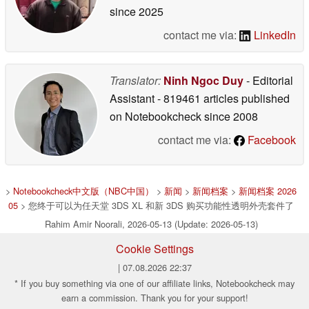
since 2025
contact me via:
LinkedIn
Translator:
Ninh Ngoc Duy
- Editorial
Assistant
- 819461 articles published
on Notebookcheck
since 2008
contact me via:
Facebook
>
Notebookcheck中文版（NBC中国）
>
新闻
>
新闻档案
>
新闻档案 2026
05
> 您终于可以为任天堂 3DS XL 和新 3DS 购买功能性透明外壳套件了
Rahim Amir Noorali, 2026-05-13 (Update: 2026-05-13)
Cookie Settings
| 07.08.2026 22:37
* If you buy something via one of our affiliate links, Notebookcheck may
earn a commission. Thank you for your support!