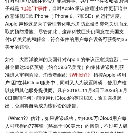
针对Apple 的集体诉讼并非新鲜事。其中一个臭名昭著的例
子就是
“电池门”事件
，当时Apple 承认曾通过软件更新暗中
故意降低旧款iPhone（iPhone 6、7和SE）的运行速度。
Apple 声称这是为了管理老化电池并防止设备突然关机而采
取的预防措施。尽管如此，这家科技巨头仍同意在美国支
付5亿美元的和解金，符合条件的用户每台设备可获得约25
美元的赔偿。
如今，大西洋彼岸的英国针对Apple 的争议正愈演愈烈，一
桩金额达30亿英镑（约合39.6亿美元）的集体诉讼刚刚获
准进入审判阶段。消费者组织
《Which?》
指控Apple 将用
户“困”在其iCloud服务中，同时又人为设置障碍，使用户难
以使用其他服务提供商。凡在2018年11月8日至2026年6月
8日期间任何时间使用过iCloud的英国居民，除非选择退
出，否则将自动成为该诉讼的原告。
《Which?》估计，如果诉讼成功，约4000万iCloud用户每
人可获得约77英镑（略高于100美元）的赔偿，不过每人确