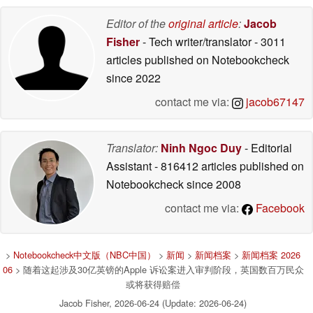
Editor of the
original article
:
Jacob
Fisher
- Tech writer/translator
- 3011
articles published on Notebookcheck
since 2022
contact me via:
jacob67147
Translator:
Ninh Ngoc Duy
- Editorial
Assistant
- 816412 articles published on
Notebookcheck
since 2008
contact me via:
Facebook
>
Notebookcheck中文版（NBC中国）
>
新闻
>
新闻档案
>
新闻档案 2026
06
> 随着这起涉及30亿英镑的Apple 诉讼案进入审判阶段，英国数百万民众
或将获得赔偿
Jacob Fisher, 2026-06-24 (Update: 2026-06-24)