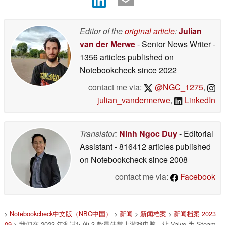
Editor of the
original article
:
Julian
van der Merwe
- Senior News Writer
-
1356 articles published on
Notebookcheck
since 2022
contact me via:
@NGC_1275
,
julian_vandermerwe
,
LinkedIn
Translator:
Ninh Ngoc Duy
- Editorial
Assistant
- 816412 articles published
on Notebookcheck
since 2008
contact me via:
Facebook
>
Notebookcheck中文版（NBC中国）
>
新闻
>
新闻档案
>
新闻档案 2023
09
> 我们在 2023 年测试过的 3 款最佳掌上游戏电脑，让 Valve 为 Steam