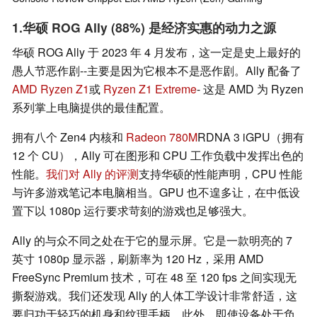
1.华硕 ROG Ally (88%) 是经济实惠的动力之源
华硕 ROG Ally 于 2023 年 4 月发布，这一定是史上最好的
愚人节恶作剧--主要是因为它根本不是恶作剧。Ally 配备了
AMD Ryzen Z1
或
Ryzen Z1 Extreme
- 这是 AMD 为 Ryzen
系列掌上电脑提供的最佳配置。
拥有八个 Zen4 内核和
Radeon 780M
RDNA 3 iGPU（拥有
12 个 CU），Ally 可在图形和 CPU 工作负载中发挥出色的
性能。
我们对 Ally 的评测
支持华硕的性能声明，CPU 性能
与许多游戏笔记本电脑相当。GPU 也不遑多让，在中低设
置下以 1080p 运行要求苛刻的游戏也足够强大。
Ally 的与众不同之处在于它的显示屏。它是一款明亮的 7
英寸 1080p 显示器，刷新率为 120 Hz，采用 AMD
FreeSync Premium 技术，可在 48 至 120 fps 之间实现无
撕裂游戏。我们还发现 Ally 的人体工学设计非常舒适，这
要归功于轻巧的机身和纹理手柄。此外，即使设备处于负