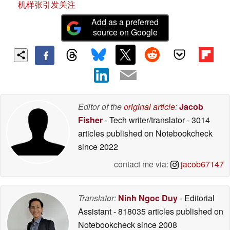
机样张引发关注
Add as a preferred
source on Google
Editor of the
original article
:
Jacob
Fisher
- Tech writer/translator
- 3014
articles published on Notebookcheck
since 2022
contact me via:
jacob67147
Translator:
Ninh Ngoc Duy
- Editorial
Assistant
- 818035 articles published on
Notebookcheck
since 2008