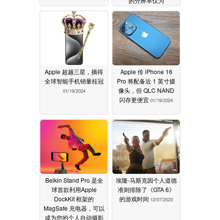
的分辨率仅为
1,080pApple
01/19/2024
Apple 超越三星，摘得
Apple 传 iPhone 16
全球智能手机销量桂冠
Pro 将配备近 1 英寸摄
像头，但 QLC NAND
01/19/2024
闪存更便宜
01/19/2024
Belkin Stand Pro 是全
埃隆-马斯克因个人道德
球首款利用Apple
准则排除了《GTA 6》
DockKit 框架的
的游戏时间
12/07/2023
MagSafe 充电器，可以
成为您的个人自动摄影