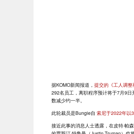
据KOMO新闻报道，
提交的《工人调整
292名员工，离职程序预计将于7月9日
数减少约一半。
此轮裁员是Bungie自
索尼于2022年
接近此事的消息人士透露，在皮特·帕森斯（
的贾斯汀·特鲁曼（Justin Truman