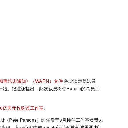
和再培训通知》（WARN）文件
称此次裁员涉及
开始。报道还指出，此次裁员将使Bungie的总员工
以36亿美元收购该工作室
。
Pete Parsons）卸任后于8月接任工作室负责人
）也将离职，其职位将由前Bungie运营副总裁波里亚·托