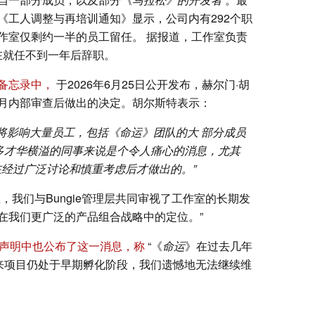
《工人调整与再培训通知》显示，公司内有292个职
作室仅剩约一半的员工留任。 据报道，工作室负责
n）也在就任不到一年后辞职。
备忘录中，
于2026年6月25日公开发布，赫尔门·胡
月内部审查后做出的决定。胡尔斯特表示：
这将影响大量员工，包括
《命运》团队的大
部分成员
多才华横溢的同事来说是个令人痛心的消息，尤其
经过广泛讨论和慎重考虑后才做出的。”
，我们与Bungie管理层共同审视了工作室的长期发
在我们更广泛的产品组合战略中的定位。”
声明中也公布了这一消息，称
“《
命运
》在过去几年
未来项目仍处于早期孵化阶段，我们遗憾地无法继续维