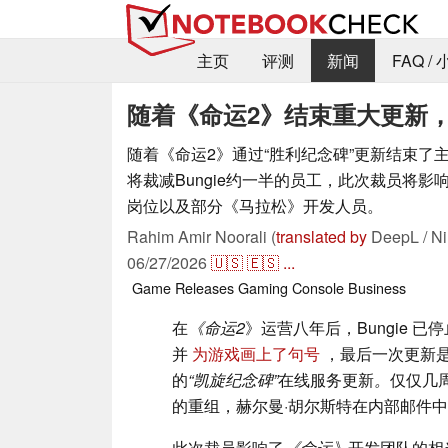
主页
评测
新闻
FAQ /
随着《命运2》结束重大更新，
随着《命运2》通过“胜利纪念碑”更新结束了
将裁减Bungie约一半的员工，此次裁员将影
岗位以及部分《马拉松》开发人员。
Rahim Amir Noorali (
translated by
DeepL / Ni
06/27/2026
🇺🇸
🇪🇸
...
Game Releases
Gaming
Console
Business
在
《命运2
》运营八年后，Bungie 
并
为游戏画上了句号
，最后一次更新是2
的
“凯旋纪念碑”
在线服务更新
。
仅仅几
的重组，赫尔曼·胡尔斯特在内部邮件
此次裁员影响了
《命运》
开发团队的相