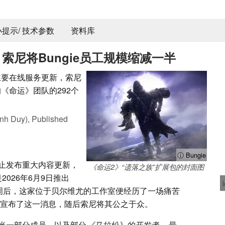
 小提示/ 技术参数
资料库
索尼将Bungie员工规模缩减一半
主要在线服务更新，索尼
响《命运》团队的292个
nh Duy),
Published
ⓘ Bungie
已停止发布重大内容更新，
《命运2》“遗落之族”扩展包的封面图
026年6月9日推出
周后，这家位于贝尔维尤的工作室便经历了一场痛苦
中宣布了这一消息，随后索尼将其公之于众。
当一部分成员，以及部分
《马拉松》的开发者
。最