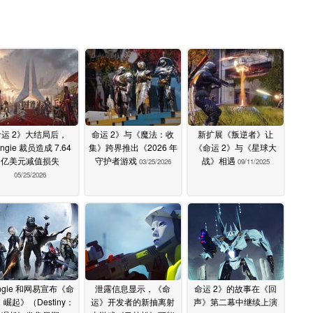
命运 2》大结局后，
命运 2》与《魔法：收
新扩展《叛逆者》让
ngie 裁员造成 7.64
集》跨界推出《2026 年
《命运 2》与《星球大
亿美元减值损失
守护者游戏
战》相遇
03/25/2026
09/11/2025
05/25/2026
ngie 和网易宣布《命
泄露信息显示，《命
命运 2》的故事在《回
崛起》（Destiny：
运》开发者的新抽离射
声》第二幕中继续上演