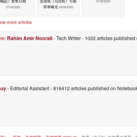
崛起》发售日期
击游戏《马拉松》可能
07/22/2024
即将曝光
07/06/2025
03/06/2025
ow more articles
cle
:
Rahim Amir Noorali
- Tech Writer
- 1022 articles publishe
Duy
- Editorial Assistant
- 816412 articles published on Notebo