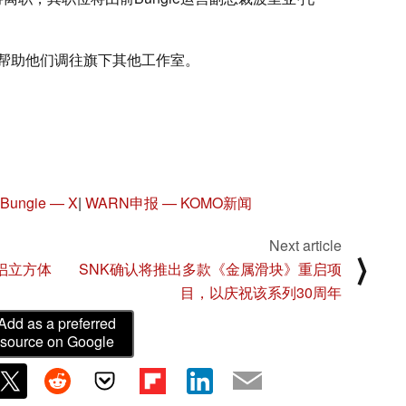
帮助他们调往旗下其他工作室。
Bungie — X
|
WARN申报 — KOMO新闻
Next article
⟩
》伴侣立方体
SNK确认将推出多款《金属滑块》重启项
目，以庆祝该系列30周年
Add as a preferred
source on Google