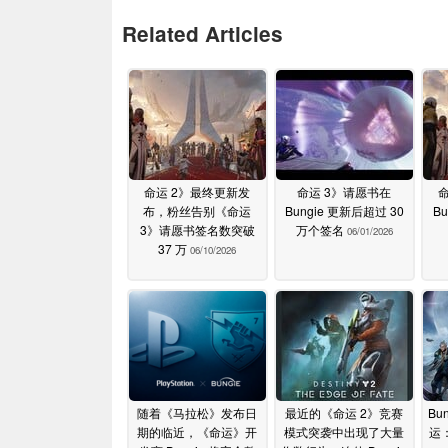
Related Articles
命运 2》最终更新发
命运 3》请愿书在
布，粉丝告别《命运
Bungie 更新后超过 30
Bu
3》请愿书签名数突破
万个签名
06/01/2026
37 万
06/10/2026
随着《马拉松》发布日
最近的《命运 2》竞赛
Bu
期的临近，《命运》开
模式突袭中出现了大量
运：