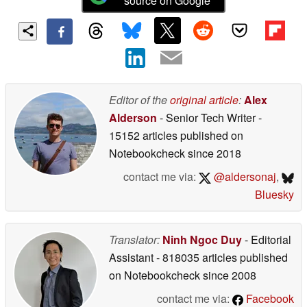
source on Google
Editor of the
original article
:
Alex
Alderson
- Senior Tech Writer
-
15152 articles published on
Notebookcheck
since 2018
contact me via:
@aldersonaj
,
Bluesky
Translator:
Ninh Ngoc Duy
- Editorial
Assistant
- 818035 articles published
on Notebookcheck
since 2008
contact me via:
Facebook