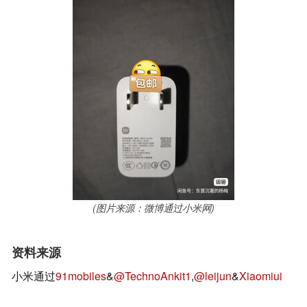
(图片来源：微博通过小米网)
资料来源
小米通过
91mobiles
&
@TechnoAnkit1
,
@leijun
&
Xiaomiui