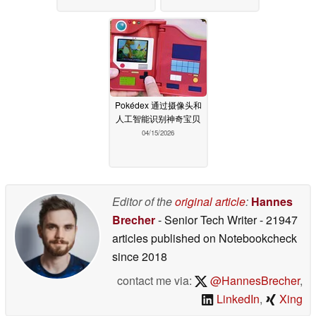
Pokédex 通过摄像头和
人工智能识别神奇宝贝
04/15/2026
Editor of the
original article
:
Hannes
Brecher
- Senior Tech Writer
- 21947
articles published on Notebookcheck
since 2018
contact me via:
@HannesBrecher
,
LinkedIn
,
Xing