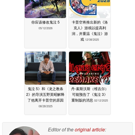
你应该修改鬼泣 5
卡普空将推出新的《洛
克人》游戏以提高利
05/12/2026
润，并重温《鬼泣》游
戏
12/08/2025
鬼泣 5》和《龙之教条
丹-索斯沃斯（维吉尔）
2》的导演五野英昭解释
可能预告了《鬼泣 3》
了他离开卡普空的原因
重制版的消息
02/12/2025
08/28/2025
Editor of the
original article
: