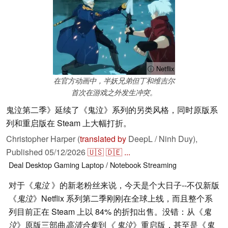
ⓘ Netflix
在官方动画中，半妖兄弟但丁和维吉尔
首次在游戏之外发生冲突。
鬼泣第二季》延续了《鬼泣》系列的另类风格，同时原版系
列和重启版在 Steam 上大幅打折。
Christopher Harper (
translated by
DeepL / Ninh Duy),
Published
05/12/2026
🇺🇸
🇩🇪
...
Deal
Desktop
Gaming
Laptop / Notebook
Streaming
对于《
鬼泣
》的新老粉丝来说，今天是个大日子--不仅新版
《
鬼泣
》Netflix 系列第二季刚刚在全球上线，而且整个系
列目前正在 Steam 上以 84% 的折扣出售。没错：从《
鬼
泣
》原版三部曲
高清合集
到
《
鬼泣
》重启版，甚至是《
鬼