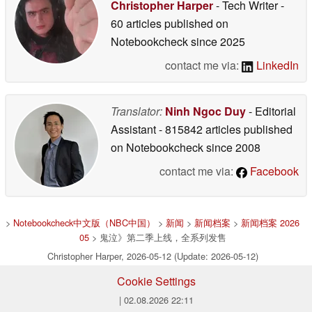
Christopher Harper
- Tech Writer
-
60 articles published on
Notebookcheck
since 2025
contact me via:
LinkedIn
Translator:
Ninh Ngoc Duy
- Editorial
Assistant
- 815842 articles published
on Notebookcheck
since 2008
contact me via:
Facebook
>
Notebookcheck中文版（NBC中国）
>
新闻
>
新闻档案
>
新闻档案 2026
05
> 鬼泣》第二季上线，全系列发售
Christopher Harper, 2026-05-12 (Update: 2026-05-12)
Cookie Settings
| 02.08.2026 22:11