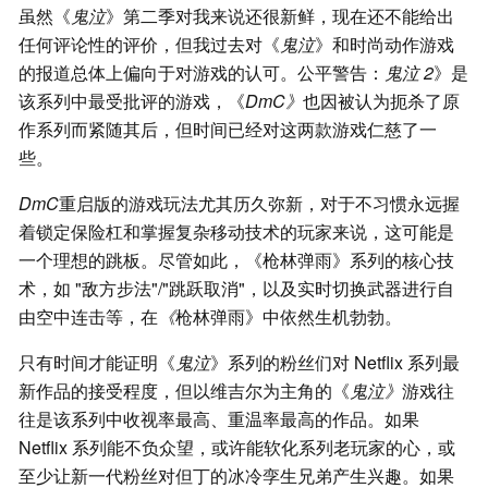
虽然《
鬼泣
》第二季对我来说还很新鲜，现在还不能给出
任何评论性的评价，但我过去对《
鬼泣
》和时尚动作游戏
的报道总体上偏向于对游戏的认可。公平警告：
鬼泣 2
》是
该系列中最受批评的游戏，《
DmC》
也因被认为扼杀了原
作系列而紧随其后，但时间已经对这两款游戏仁慈了一
些。
DmC
重启版的游戏玩法尤其历久弥新，对于不习惯永远握
着锁定保险杠和掌握复杂移动技术的玩家来说，这可能是
一个理想的跳板。尽管如此，《枪林弹雨》系列的核心技
术，如 "敌方步法"/"跳跃取消"，以及实时切换武器进行自
由空中连击等，在
《
枪林弹雨》中依然生机勃勃。
只有时间才能证明《
鬼泣
》系列的粉丝们对 Netflix 系列最
新作品的接受程度，但以维吉尔为主角的《
鬼泣》
游戏往
往是该系列中收视率最高、重温率最高的作品。如果
Netflix 系列能不负众望，或许能软化系列老玩家的心，或
至少让新一代粉丝对但丁的冰冷孪生兄弟产生兴趣。如果