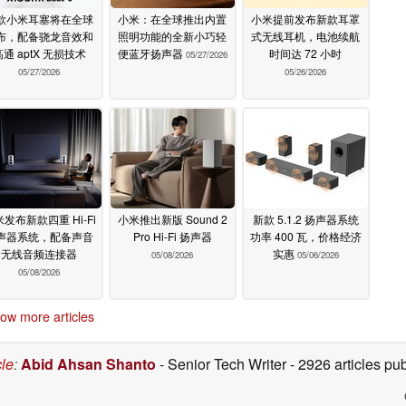
款小米耳塞将在全球
小米：在全球推出内置
小米提前发布新款耳罩
布，配备骁龙音效和
照明功能的全新小巧轻
式无线耳机，电池续航
高通 aptX 无损技术
便蓝牙扬声器
时间达 72 小时
05/27/2026
05/27/2026
05/26/2026
发布新款四重 Hi-Fi
小米推出新版 Sound 2
新款 5.1.2 扬声器系统
声器系统，配备声音
Pro Hi-Fi 扬声器
功率 400 瓦，价格经济
无线音频连接器
实惠
05/08/2026
05/06/2026
05/08/2026
ow more articles
cle
:
Abid Ahsan Shanto
- Senior Tech Writer
- 2926 articles p