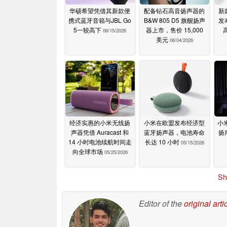
华硕希望凭借其新款便
配备钻石高音扬声器的
新
携式蓝牙音箱与JBL Go
B&W 805 D5 旗舰扬声
发
5一较高下
器上市，售价 15,000
06/15/2026
美元
06/04/2026
经济实惠的小米无线扬
小米在欧盟发布经济型
小米
声器凭借 Auracast 和
蓝牙扬声器，电池寿命
扬
14 小时电池续航时间走
长达 10 小时
05/15/2026
向全球市场
05/25/2026
Sh
Editor of the
original arti