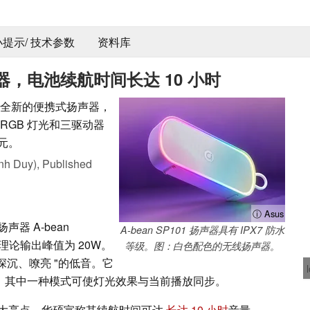
 小提示/ 技术参数
资料库
，电池续航时间长达 10 小时
是一款全新的便携式扬声器，
、RGB 灯光和三驱动器
美元。
nh Duy),
Published
ⓘ Asus
器 A-bean
A-bean SP101 扬声器具有 IPX7 防水
理论输出峰值为 20W。
等级。图：白色配色的无线扬声器。
"深沉、嘹亮 "的低音。它
式，其中一种模式可使灯光效果与当前播放同步。
大亮点。华硕宣称其续航时间可达
长达 10 小时
音量