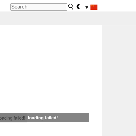
▼
loading failed!
loading failed!