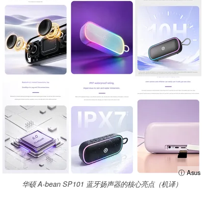
ⓘ Asus
华硕 A-bean SP101 蓝牙扬声器的核心亮点（机译）