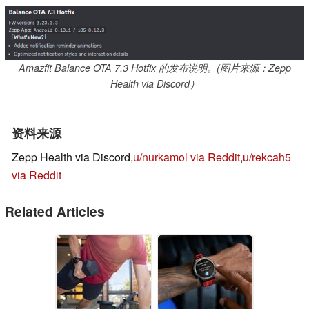
Amazfit Balance OTA 7.3 Hotfix 的发布说明。(图片来源：Zepp
Health via Discord）
资料来源
Zepp Health via Discord,
u/nurkamol via Reddit
,
u/rekcah5
via Reddit
Related Articles