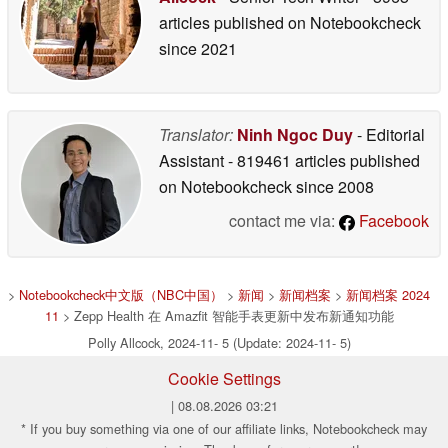
articles published on Notebookcheck
since 2021
Translator:
Ninh Ngoc Duy
- Editorial
Assistant
- 819461 articles published
on Notebookcheck
since 2008
contact me via:
Facebook
>
Notebookcheck中文版（NBC中国）
>
新闻
>
新闻档案
>
新闻档案 2024
11
> Zepp Health 在 Amazfit 智能手表更新中发布新通知功能
Polly Allcock, 2024-11- 5 (Update: 2024-11- 5)
Cookie Settings
| 08.08.2026 03:21
* If you buy something via one of our affiliate links, Notebookcheck may