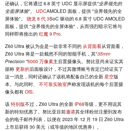
还确认，它将通过 6.8 英寸 UDC 显示屏提供
"业界领先的
全面屏体验
"。
UDC
AMOLED 面板，提供 "业界领先的全
屏体验"。
骁龙 8 代 3
SoC 驱动的 6.8 英寸 UDC AMOLED
面板，提供 "业界领先的全屏体验"，从而强烈暗示它将与
同样即将推出的
红魔 9 Pro
.
Z60 Ultra 被认为会是一款非常不同的
从背面看
从背面看，
Z60 Ultra 将是一款截然不同的智能手机，其"
35mm
Precision "
5000 万像素
主后置摄像头。努比亚尚未证实其
据称
更新的
后面板设计，不过其微博账号肯定已经证实了
这一消息，同时还确认了该机将配备自己的全新
星空
版
本。与此同时、
不可靠实验室
声称发现该机的每个后置摄
像头都有
OIS
.
该
特别版
不过，Z60 Ultra 的全新
IP68
等级，更不用说其
新的特别优惠了。努比亚目前
邀请
其全球粉丝注册到发布
会的电子邮件列表，以便在 2023 年 12 月 19 日 Z60 Ultra
上市后获得 30 美元（或等值的地区优惠券）。