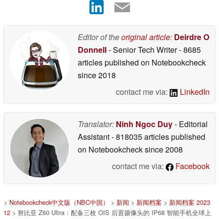
Editor of the
original article
:
Deirdre O
Donnell
- Senior Tech Writer
- 8685
articles published on Notebookcheck
since 2018
contact me via:
LinkedIn
Translator:
Ninh Ngoc Duy
- Editorial
Assistant
- 818035 articles published
on Notebookcheck
since 2008
contact me via:
Facebook
>
Notebookcheck中文版（NBC中国）
>
新闻
>
新闻档案
>
新闻档案 2023
12
> 努比亚 Z60 Ultra：配备三枚 OIS 后置摄像头的 IP68 智能手机全球上