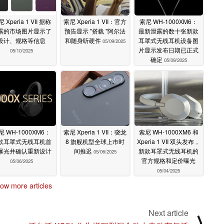
 Xperia 1 VII 据称
索尼 Xperia 1 VII：官方
索尼 WH-1000XM6：
露的市场图片显示了
预告显示 "搭载 "阿尔法
最新泄露的数十张新款
设计、规格等信息
和随身听硬件
耳罩式无线耳机设备图
05/09/2025
片显示发布日期已正式
05/10/2025
确定
05/09/2025
尼 WH-1000XM6：
索尼 Xperia 1 VII：骁龙
索尼 WH-1000XM6 和
款耳罩式无线耳机首
8 旗舰机型全球上市时
Xperia 1 VII 双头发布，
曝光并确认重新设计
间推迟
新款耳罩式无线耳机的
05/06/2025
官方规格和定价曝光
05/06/2025
05/04/2025
ow more articles
Next article
⟩