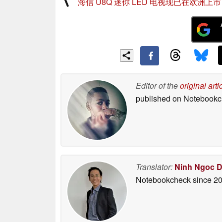
海信 U8Q 迷你 LED 电视现已在欧洲上市
Editor of the
original arti
published on Notebook
Translator:
Ninh Ngoc 
Notebookcheck
since 2