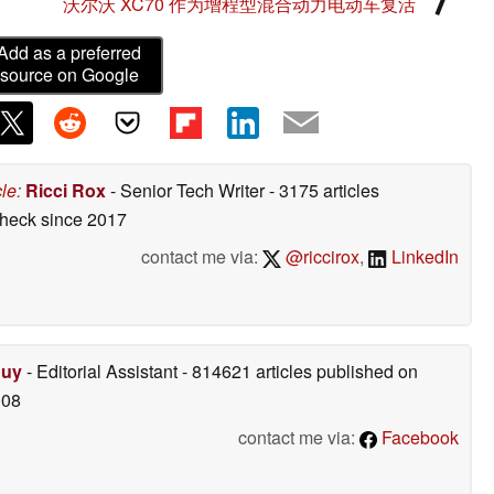
沃尔沃 XC70 作为增程型混合动力电动车复活
Add as a preferred
source on Google
cle
:
Ricci Rox
- Senior Tech Writer
- 3175 articles
check
since 2017
contact me via:
@riccirox
,
LinkedIn
Duy
- Editorial Assistant
- 814621 articles published on
008
contact me via:
Facebook