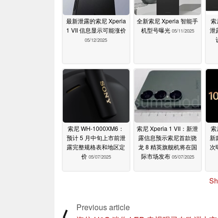
最新泄露的索尼 Xperia
全新索尼 Xperia 智能手
索尼
1 VII 信息显示可能涨价
机型号曝光
泄
05/11/2025
05/12/2025
索尼 WH-1000XM6：
索尼 Xperia 1 VII：新泄
索
预计 5 月中旬上市前泄
露信息预示索尼首款骁
新
露完整规格表和地区定
龙 8 精英旗舰机将在国
次
价
际市场发布
05/07/2025
05/07/2025
Sh
Previous article
⟨