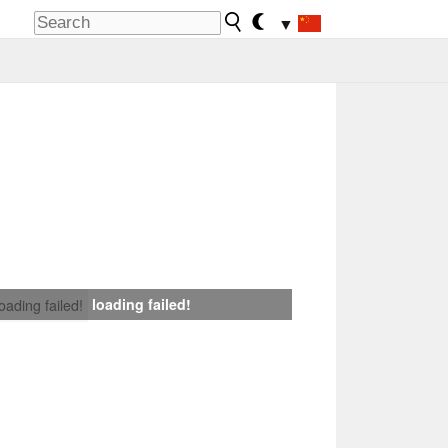
▼
loading failed!
loading failed!