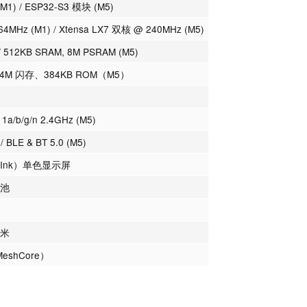
(M1) / ESP32-S3 模块 (M5)
64MHz (M1) / Xtensa LX7 双核 @ 240MHz (M5)
/ 512KB SRAM, 8M PSRAM (M5)
 4M 闪存、384KB ROM（M5）
1a/b/g/n 2.4GHz (M5)
/ BLE & BT 5.0 (M5)
E-Ink）单色显示屏
电池
毫米
MeshCore）