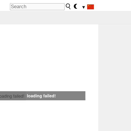
▼
loading failed!
loading failed!