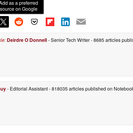
Add as a preferred
source on Google
cle
:
Deirdre O Donnell
- Senior Tech Writer
- 8685 articles pub
Duy
- Editorial Assistant
- 818035 articles published on Notebo