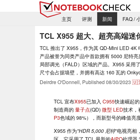
主页
评测
新闻
FAQ /
TCL X955 超大、超亮高端迷
TCL 推出了 X955，作为其 QD-Mini LED
产品被誉为同类产品中首款拥有 5000 尼特亮度
局部调光（FALD）区域的产品。X955 采用
尺寸会占据墙壁，并拥有高达 160 瓦的 Onk
Deirdre O'Donnell,
Published
08/30/2023
🇺
TCL 宣布
X955
已加入
C955
快速崛起
制造商的
量子点
(QD)
微型 LED
技术，
P3
色域的 98%），而新型号的峰值亮
X955 作为
"HDR 5,000 尼特
"电视亮相，
区。它采用了 TCL 最新的
AiPQ
处理器 