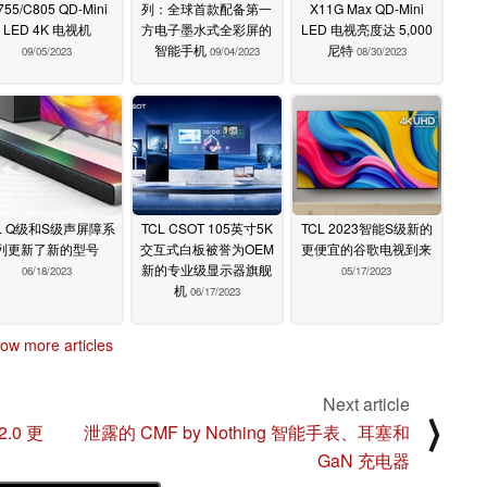
755/C805 QD-Mini
列：全球首款配备第一
X11G Max QD-Mini
LED 4K 电视机
方电子墨水式全彩屏的
LED 电视亮度达 5,000
智能手机
尼特
09/05/2023
09/04/2023
08/30/2023
L Q级和S级声屏障系
TCL CSOT 105英寸5K
TCL 2023智能S级新的
列更新了新的型号
交互式白板被誉为OEM
更便宜的谷歌电视到来
新的专业级显示器旗舰
06/18/2023
05/17/2023
机
06/17/2023
ow more articles
Next article
⟩
2.0 更
泄露的 CMF by Nothing 智能手表、耳塞和
GaN 充电器