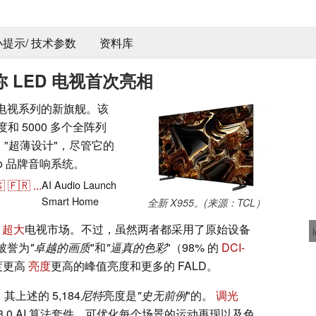
 小提示/ 技术参数
资料库
你 LED 电视首次亮相
 4K 电视系列的新旗舰。该
和 5000 多个全阵列
了 "超薄设计"，尽管它的
yo 品牌音响系统。

🇫🇷
...
AI
Audio
Launch
Smart Home
全新 X955。(来源：TCL）
的
超大
电视市场。不过，虽然两者都采用了原始设备
被誉为
"卓越的画质
"和
"逼真的色彩
"（98% 的
DCI-
度更高
亮度
更高的峰值亮度和更多的 FALD。
其上述的 5,184
尼特
亮度是
"史无前例
"的。
调光
3.0 AI 算法套件，可优化每个场景的运动再现以及色