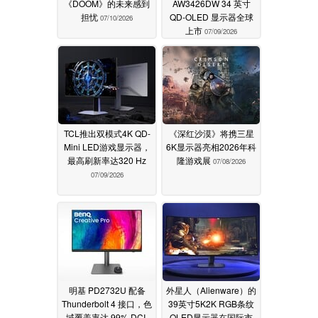
《DOOM》的未来感到
AW3426DW 34 英寸
担忧
QD-OLED 显示器全球
07/10/2026
上市
07/09/2026
TCL推出双模式4K QD-
《深红沙漠》将携三星
Mini LED游戏显示器，
6K显示器亮相2026年科
最高刷新率达320 Hz
隆游戏展
07/08/2026
07/09/2026
明基 PD2732U 配备
外星人（Alienware）的
Thunderbolt 4 接口，色
39英寸5K2K RGB条纹
域覆盖率达 99% DCI-
OLED显示器在国际市