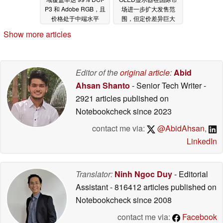
P3 和 Adobe RGB，且
场进一步扩大发售范
价格处于中端水平
围，但定价差异巨大
07/07/2026
07/02/2026
Show more articles
Editor of the
original article
:
Abid
Ahsan Shanto
- Senior Tech Writer
-
2921 articles published on
Notebookcheck
since 2023
contact me via:
@AbidAhsan
,
LinkedIn
Translator:
Ninh Ngoc Duy
- Editorial
Assistant
- 816412 articles published on
Notebookcheck
since 2008
contact me via:
Facebook