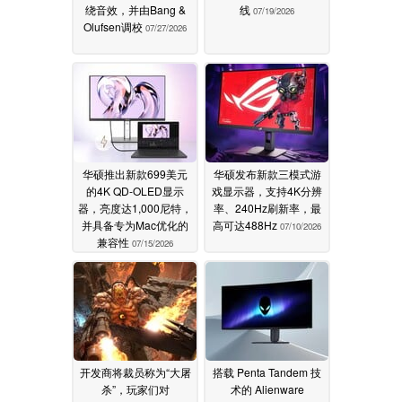
绕音效，并由Bang &
线
07/19/2026
Olufsen调校
07/27/2026
华硕推出新款699美元
华硕发布新款三模式游
的4K QD-OLED显示
戏显示器，支持4K分辨
器，亮度达1,000尼特，
率、240Hz刷新率，最
并具备专为Mac优化的
高可达488Hz
07/10/2026
兼容性
07/15/2026
开发商将裁员称为“大屠
搭载 Penta Tandem 技
杀”，玩家们对
术的 Alienware