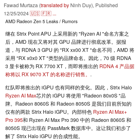
Fawad Murtaza (
translated by
Ninh Duy),
Published
12/25/2024
🇺🇸
🇫🇷
...
AMD
Radeon
Zen 5
Leaks / Rumors
继在 Strix Point APU 上采用新的 "Ryzen AI "命名方案之
后，AMD 现在又将对其 GPU 品牌进行彻底改革。据报
道，与 RDNA 3 GPU 的 "RX xx00 XT "命名不同，AMD 将
采用 "RX x0x0 XT "类型的品牌命名。因此，70 级 RDNA
3 显卡被称为 RX 7700 XT，而即将推出的
RDNA 4 产品据
称将以 RX 9070 XT 的名称进行销售。
.
红队即将推出的 iGPU 也有同样的变化。因此，Strix Halo
Ryzen AI Max
芯片的 iGPU 将使用 "Radeon 80x0S "品
牌。Radeon 8060S 和 Radeon 8050S 是我们目前所知的
仅有的两款 Strix Halo iGPU。内部特色
Ryzen AI Max+
Pro 395
和 Ryzen AI Max Pro 390 中的 Radeon 8060S 和
8050S 现已出现在 PassMark 数据库中。这让我们初步了
解了 Strix Halo iGPU 的合成性能。