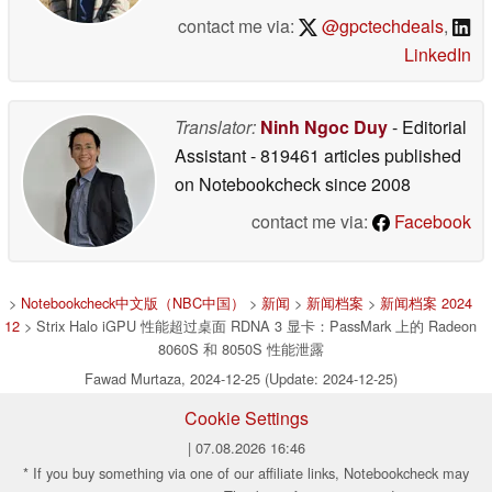
contact me via:
@gpctechdeals
,
LinkedIn
Translator:
Ninh Ngoc Duy
- Editorial
Assistant
- 819461 articles published
on Notebookcheck
since 2008
contact me via:
Facebook
>
Notebookcheck中文版（NBC中国）
>
新闻
>
新闻档案
>
新闻档案 2024
12
> Strix Halo iGPU 性能超过桌面 RDNA 3 显卡：PassMark 上的 Radeon
8060S 和 8050S 性能泄露
Fawad Murtaza, 2024-12-25 (Update: 2024-12-25)
Cookie Settings
| 07.08.2026 16:46
* If you buy something via one of our affiliate links, Notebookcheck may