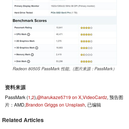
Radeon 8050S PassMark 性能。(图片来源：PassMark）
资料来源
PassMark (
1
,
2
),
@harukaze5719 on X
,
VideoCardz
, 预告图
片：AMD,
Brandon Griggs on Unsplash
, 已编辑
Related Articles