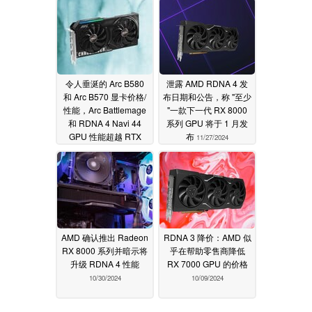
令人垂涎的 Arc B580
泄露 AMD RDNA 4 发
和 Arc B570 显卡价格/
布日期和公告，称 "至少
性能，Arc Battlemage
"一款下一代 RX 8000
和 RDNA 4 Navi 44
系列 GPU 将于 1 月发
GPU 性能超越 RTX
布
11/27/2024
4060 Ti
12/02/2024
AMD 确认推出 Radeon
RDNA 3 降价：AMD 似
RX 8000 系列并暗示将
乎在帮助零售商降低
升级 RDNA 4 性能
RX 7000 GPU 的价格
10/30/2024
10/09/2024