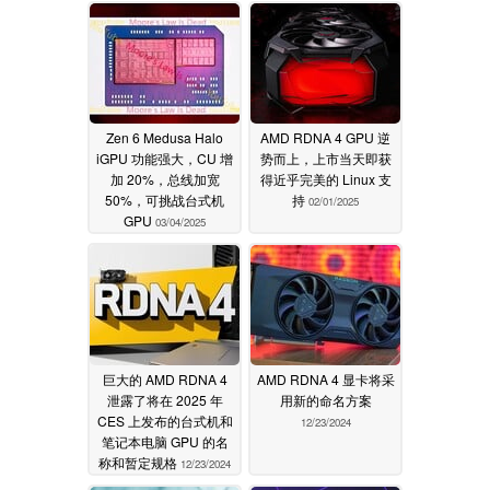
Zen 6 Medusa Halo
AMD RDNA 4 GPU 逆
iGPU 功能强大，CU 增
势而上，上市当天即获
加 20%，总线加宽
得近乎完美的 Linux 支
50%，可挑战台式机
持
02/01/2025
GPU
03/04/2025
巨大的 AMD RDNA 4
AMD RDNA 4 显卡将采
泄露了将在 2025 年
用新的命名方案
CES 上发布的台式机和
12/23/2024
笔记本电脑 GPU 的名
称和暂定规格
12/23/2024