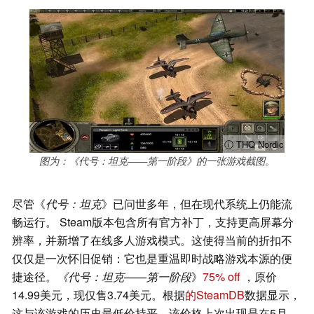
ⓘ THQ Nordic
图为：《代号：坦克——第一阶段》的一张游戏截图。
尽管《
代号：坦克
》已问世多年，但在现代系统上仍能流
畅运行。 Steam版本包含所有官方补丁，支持更高屏幕分
辨率，并新增了在线多人游戏模式。这使得当前的折扣不
仅仅是一次怀旧促销：它也是重温即时战略游戏本源的便
捷途径。
《代号：坦克——第一阶段
》
75% off
，原价
14.99美元，现仅售3.74美元。根据
的SteamDB
数据显示，
这与该游戏的历史最低价持平，该价格上次出现是在5月