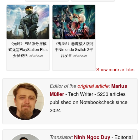
《光环》PS5版分屏模
《鬼泣5》恶魔猎人版将
式无需PlayStation Plus
于Nintendo Switch 2平
会员资格
台发售
06/22/2026
06/22/2026
Show more articles
Editor of the
original article
:
Marius
Müller
- Tech Writer
- 5233 articles
published on Notebookcheck
since
2024
Translator:
Ninh Ngoc Duy
- Editorial