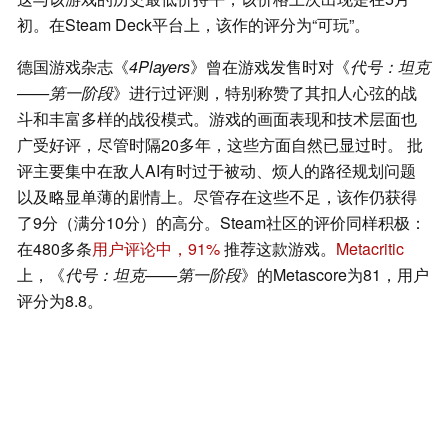
初。在Steam Deck平台上，该作的评分为“可玩”。
德国游戏杂志《
4Players
》曾在游戏发售时对《
代号：坦克
——第一阶段
》进行过评测，特别称赞了其扣人心弦的战
斗和丰富多样的战役模式。游戏的画面表现和技术层面也
广受好评，尽管时隔20多年，这些方面自然已显过时。 批
评主要集中在敌人AI有时过于被动、烦人的路径规划问题
以及略显单薄的剧情上。尽管存在这些不足，该作仍获得
了9分（满分10分）的高分。Steam社区的评价同样积极：
在480多条
用户评论中，91%
推荐这款游戏。
Metacritic
上，《
代号：坦克——第一阶段
》的Metascore为81，用户
评分为8.8。