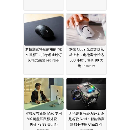
罗技测试特别耐用的 "永
罗技 G309 光速游戏鼠
久鼠标"，并考虑通过订
标上市，电池寿命长达
阅模式融资
600 小时，售价 80 美
08/01/2024
元
07/10/2024
罗技发布新款 Mac 专用
无论是亚马逊 Alexa 还
MX 键盘和鼠标外设，
是谷歌 Nest：智能扬声
售价 79.99 美元起
器都不使用 ChatGPT
05/30/2024
05/27/2024