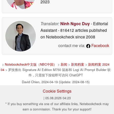
2023
Translator:
Ninh Ngoc Duy
- Editorial
Assistant
- 816412 articles published
on Notebookcheck
since 2008
contact me via:
Facebook
>
Notebookcheck中文版（NBC中国）
>
新闻
>
新闻档案
>
新闻档案 2024
04
> 罗技推出 Signature AI Edition M750 鼠标和 Logi AI Prompt Builder 软
件，只需按下按钮即可访问 ChatGPT
David Chien, 2024-04-19 (Update: 2024-08-15)
Cookie Settings
| 05.08.2026 04:23
* If you buy something via one of our affiliate links, Notebookcheck may
earn a commission. Thank you for your support!