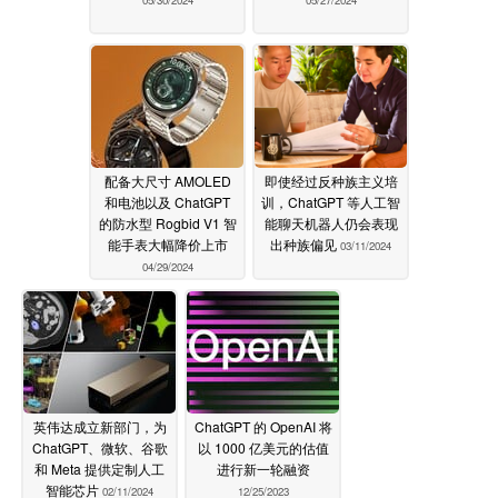
配备大尺寸 AMOLED
即使经过反种族主义培
和电池以及 ChatGPT
训，ChatGPT 等人工智
的防水型 Rogbid V1 智
能聊天机器人仍会表现
能手表大幅降价上市
出种族偏见
03/11/2024
04/29/2024
英伟达成立新部门，为
ChatGPT 的 OpenAI 将
ChatGPT、微软、谷歌
以 1000 亿美元的估值
和 Meta 提供定制人工
进行新一轮融资
智能芯片
02/11/2024
12/25/2023