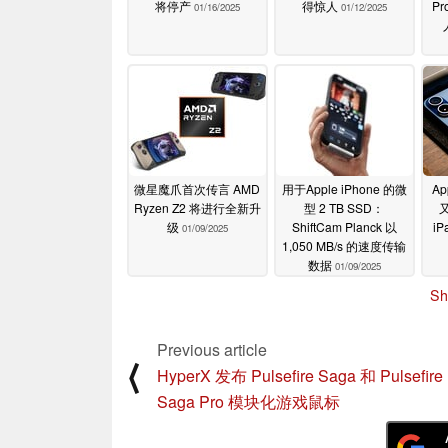
将停产
得惊人
P
01/16/2025
01/12/2025
微星魔爪首次传言 AMD
用于Apple iPhone 的微
Ap
Ryzen Z2 将进行全新升
型 2 TB SSD：
又
级
ShiftCam Planck 以
i
01/09/2025
1,050 MB/s 的速度传输
数据
01/09/2025
Sh
Previous article
⟨
HyperX 发布 Pulsefire Saga 和 Pulsefire
Saga Pro 模块化游戏鼠标