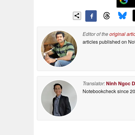
Editor of the
original arti
articles published on N
Translator:
Ninh Ngoc 
Notebookcheck
since 2