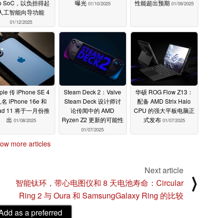
ro SoC，以负担得起
曝光
性能超出预期
01/10/2025
01/09/2025
人工智能向导功能
01/12/2025
ple 传 iPhone SE 4
Steam Deck 2：Valve
华硕 ROG Flow Z13：
名 iPhone 16e 和
Steam Deck 设计师讨
配备 AMD Strix Halo
Pad 11 将于一月份推
论传闻中的 AMD
CPU 的强大平板电脑正
出
Ryzen Z2 更新的可能性
式发布
01/08/2025
01/07/2025
01/07/2025
ow more articles
Next article
⟩
智能钛环，带心电图仪和 8 天电池寿命：Circular
Ring 2 与 Oura 和 SamsungGalaxy Ring 的比较
Add as a preferred