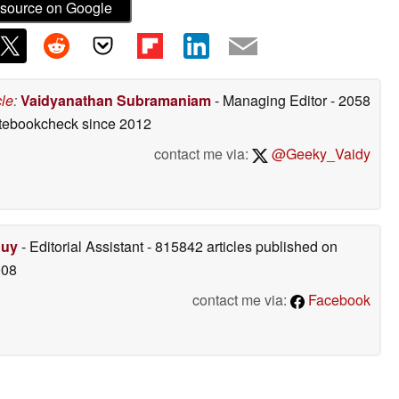
source on Google
cle
:
Vaidyanathan Subramaniam
- Managing Editor
- 2058
otebookcheck
since 2012
contact me via:
@Geeky_Vaidy
Duy
- Editorial Assistant
- 815842 articles published on
008
contact me via:
Facebook