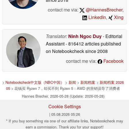
contact me via:
@HannesBrecher
,
LinkedIn
,
Xing
Translator:
Ninh Ngoc Duy
- Editorial
Assistant
- 816412 articles published
on Notebookcheck
since 2008
contact me via:
Facebook
>
Notebookcheck中文版（NBC中国）
>
新闻
>
新闻档案
>
新闻档案 2026
05
> 花钱买 Ryzen 7，却买不到 Ryzen 5：AMD 的营销误导了消费者
Hannes Brecher, 2026-05-28 (Update: 2026-05-28)
Cookie Settings
| 05.08.2026 05:26
* If you buy something via one of our affiliate links, Notebookcheck may
earn a commission. Thank you for your support!