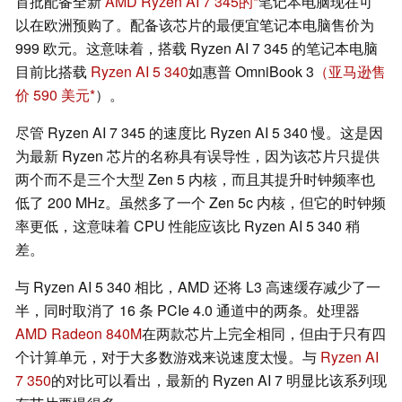
首批配备全新
AMD Ryzen AI 7 345
的
笔记本电脑现在可
以在欧洲预购了。配备该芯片的最便宜笔记本电脑售价为
999 欧元。这意味着，搭载 Ryzen AI 7 345 的笔记本电脑
目前比搭载
Ryzen AI 5 340
如惠普 OmniBook 3
（亚马逊售
价 590 美元
）。
尽管 Ryzen AI 7 345 的速度比 Ryzen AI 5 340 慢。这是因
为最新 Ryzen 芯片的名称具有误导性，因为该芯片只提供
两个而不是三个大型 Zen 5 内核，而且其提升时钟频率也
低了 200 MHz。虽然多了一个 Zen 5c 内核，但它的时钟频
率更低，这意味着 CPU 性能应该比 Ryzen AI 5 340 稍
差。
与 Ryzen AI 5 340 相比，AMD 还将 L3 高速缓存减少了一
半，同时取消了 16 条 PCIe 4.0 通道中的两条。处理器
AMD Radeon 840M
在两款芯片上完全相同，但由于只有四
个计算单元，对于大多数游戏来说速度太慢。与
Ryzen AI
7 350
的对比可以看出，最新的 Ryzen AI 7 明显比该系列现