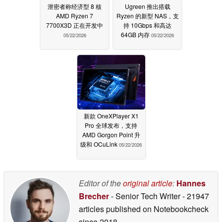
泄密者称经济型 8 核
Ugreen 推出搭载
AMD Ryzen 7
Ryzen 的新型 NAS，支
7700X3D 正在开发中
持 10Gbps 和高达
64GB 内存
05/22/2026
05/22/2026
新款 OneXPlayer X1
Pro 全球发布，支持
AMD Gorgon Point 升
级和 OCuLink
05/22/2026
Editor of the
original article
:
Hannes
Brecher
- Senior Tech Writer
- 21947
articles published on Notebookcheck
since 2018