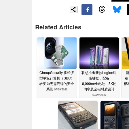
Related Articles
CheapSecurity 将经济
联想推出新款Legion磁
型单板计算机（SBC）
吸键盘，配备
布
转变为无需云端的安全
8,000mAh电池、8K轮
板
系统
询率及全铝材质设计
07/29/2026
07/26/2026