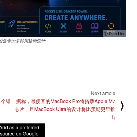
ⓘ Dian Lieu
设备专为多种用途而设计
Next article
多个错
据称，最便宜的MacBook Pro将搭载Apple M7
⟩
芯片，且MacBook Ultra的设计将比预期更早推
出
Add as a preferred
source on Google