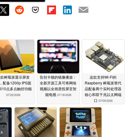
新款树莓派显示屏发
告别卡顿的镜像播放：
这款支持Wi-Fi的
，配备1200p IPS面
全新开源工具可将网络
Raspberry 树莓派替代
和10点多点触控功能
视频以全画质投屏至智
品配备两个实时处理器
能电视
核心和双千兆以太网端
07/22/2026
07/19/2026
口
07/05/2026