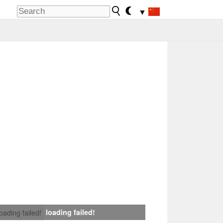
▼
loading failed!
loading failed!