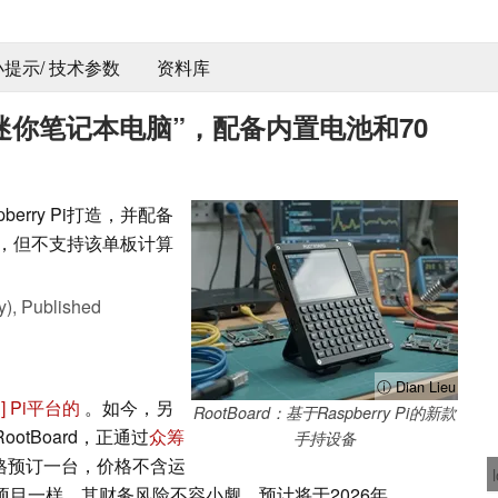
 小提示/ 技术参数
资料库
y Pi“迷你笔记本电脑”，配备内置电池和70
rry Pi打造，并配备
版本，但不支持该单板计算
y),
Published
ⓘ Dian Lieu
]
Pi平台的
。如今，另
RootBoard：基于Raspberry Pi的新款
ootBoard，正通过
众筹
手持设备
格预订一台，价格不含运
何众筹项目一样，其财务风险不容小觑。预计将于2026年