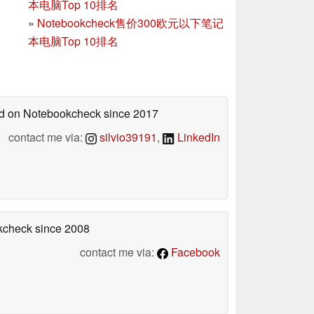
本电脑Top 10排名
»
Notebookcheck售价300欧元以下笔记
本电脑Top 10排名
hed on Notebookcheck
since 2017
contact me via:
silvio39191
,
LinkedIn
okcheck
since 2008
contact me via:
Facebook