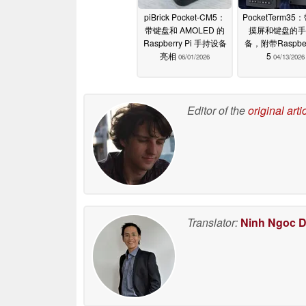
piBrick Pocket-CM5：
PocketTerm3
带键盘和 AMOLED 的
摸屏和键盘的手
Raspberry Pi 手持设备
备，附带Raspberr
亮相
5
06/01/2026
04/13/2026
Editor of the
original arti
Translator:
Ninh Ngoc 