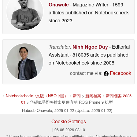
Onawole
- Magazine Writer
- 1599
articles published on Notebookcheck
since 2023
Translator:
Ninh Ngoc Duy
- Editorial
Assistant
- 818035 articles published
on Notebookcheck
since 2008
contact me via:
Facebook
>
Notebookcheck中文版（NBC中国）
>
新闻
>
新闻档案
>
新闻档案 2025
01
> 华硕似乎即将推出更便宜的 ROG Phone 9 机型
Habeeb Onawole, 2025-01-22 (Update: 2025-01-22)
Cookie Settings
| 06.08.2026 03:10
* If you buy something via one of our affiliate links, Notebookcheck may