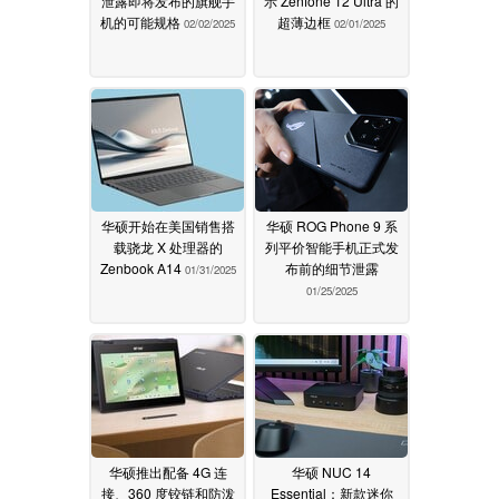
泄露即将发布的旗舰手
示 Zenfone 12 Ultra 的
机的可能规格
超薄边框
02/02/2025
02/01/2025
华硕开始在美国销售搭
华硕 ROG Phone 9 系
载骁龙 X 处理器的
列平价智能手机正式发
Zenbook A14
布前的细节泄露
01/31/2025
01/25/2025
华硕推出配备 4G 连
华硕 NUC 14
接、360 度铰链和防泼
Essential：新款迷你