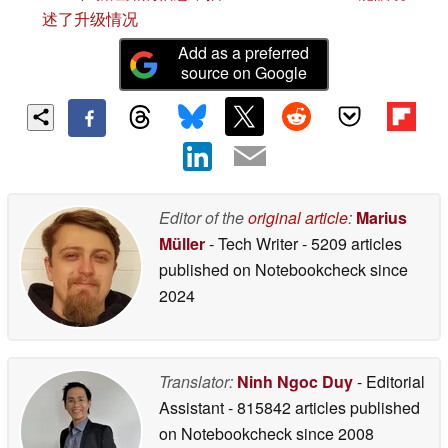
述了升级情况
Add as a preferred
source on Google
Editor of the
original article
:
Marius
Müller
- Tech Writer
- 5209 articles
published on Notebookcheck
since
2024
Translator:
Ninh Ngoc Duy
- Editorial
Assistant
- 815842 articles published
on Notebookcheck
since 2008