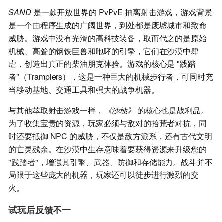
SAND
是一款开放世界的 PvPvE 抽离射击游戏，游戏背景
是一个由程序生成的广阔世界，到处都是废墟城市和致命
威胁。游戏中没有光滑的高科技装备，取而代之的是原始
机械、高耸的钢铁巨兽和咆哮的引擎，它们在沙漠中肆
虐，创造出真正的柴油朋克体验。游戏的核心是 "践踏
者"（Tramplers），这是一种巨大的机械步行者，可同时充
当移动基地、交通工具和强大的战争机器。
与其他萃取射击游戏一样，
《沙地》
的核心也是战利品。
为了收集宝贵的资源，玩家必须与敌对的拾荒者对抗，同
时还要抵御 NPC 的威胁，不仅是敌方派系，还有古代文明
的亡灵残余。在沙漠中生存意味着要获得资源来升级您的
"践踏者"，增强其引擎、武器、防御和存储能力。战斗并不
局限于这些庞大的机器，玩家还可以徒步进行激烈的交
火。
试玩后反馈不一