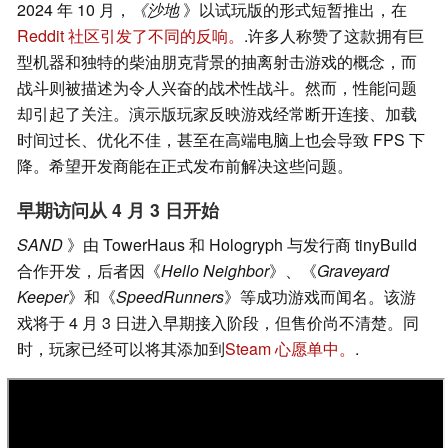
2024 年 10 月，
《沙地
》以试玩版的形式短暂推出，在
Reddit 社区引发了不同的反响。
.许多人称赞了这款拥有巨
型机器和独特的柴油朋克背景的抽离射击游戏的概念，而
战斗则被描述为令人兴奋的战术性战斗。然而，性能问题
却引起了关注。演示版玩家反映游戏经常断开连接、加载
时间过长、优化不佳，甚至在高端电脑上也会导致 FPS 下
降。希望开发商能在正式发布前解决这些问题。
早期访问从 4 月 3 日开始
SAND
》由 TowerHaus 和 Hologryph 与发行商 tinyBuild
合作开发，后者因《
Hello Neighbor
》、《
Graveyard
Keeper
》和《
SpeedRunners
》等成功游戏而闻名。该游
戏将于 4 月 3 日进入早期接入阶段，但售价尚不清楚。同
时，玩家已经可以将其添加到
Steam 心愿单中。
.