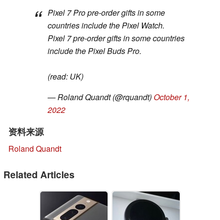
Pixel 7 Pro pre-order gifts in some
countries include the Pixel Watch.
Pixel 7 pre-order gifts in some countries
include the Pixel Buds Pro.
(read: UK)
— Roland Quandt (@rquandt)
October 1,
2022
资料来源
Roland Quandt
Related Articles