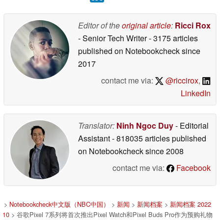
Editor of the
original article
:
Ricci Rox
- Senior Tech Writer
- 3175 articles
published on Notebookcheck
since
2017
contact me via:
@riccirox
,
LinkedIn
Translator:
Ninh Ngoc Duy
- Editorial
Assistant
- 818035 articles published
on Notebookcheck
since 2008
contact me via:
Facebook
>
Notebookcheck中文版（NBC中国）
>
新闻
>
新闻档案
>
新闻档案 2022
10
> 谷歌Pixel 7系列将首次推出Pixel Watch和Pixel Buds Pro作为预购礼物