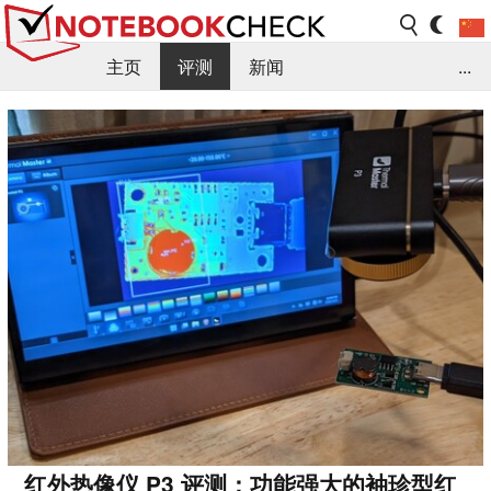
主页
评测
新闻
...
FAQ / 小提示/ 技术参数
资料库
红外热像仪 P3 评测：功能强大的袖珍型红