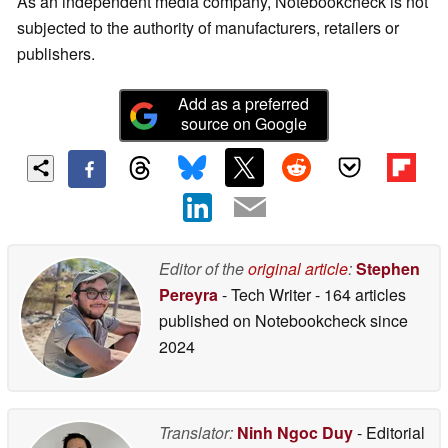
As an independent media company, Notebookcheck is not
subjected to the authority of manufacturers, retailers or
publishers.
Add as a preferred
source on Google
Editor of the
original article
:
Stephen
Pereyra
- Tech Writer
- 164 articles
published on Notebookcheck
since
2024
Translator:
Ninh Ngoc Duy
- Editorial