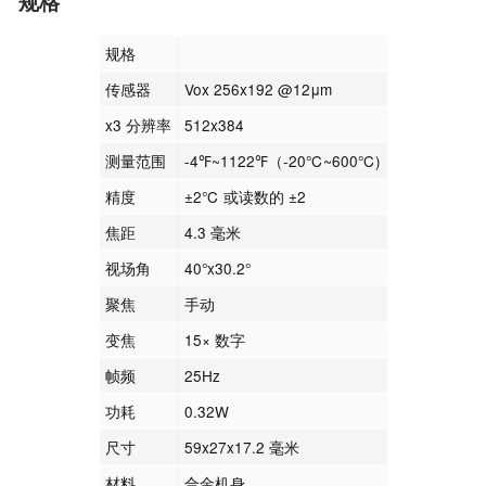
规格
规格
传感器
Vox 256x192 @12μm
x3 分辨率
512x384
测量范围
-4℉~1122℉（-20℃~600℃)
精度
±2℃ 或读数的 ±2
焦距
4.3 毫米
视场角
40°x30.2°
聚焦
手动
变焦
15× 数字
帧频
25Hz
功耗
0.32W
尺寸
59x27x17.2 毫米
材料
合金机身