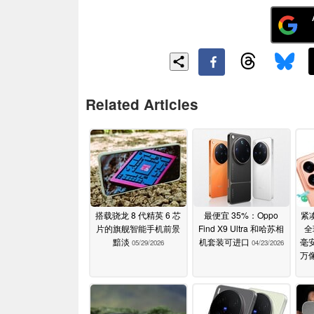
Related Articles
搭载骁龙 8 代精英 6 芯
最便宜 35%：Oppo
紧凑
片的旗舰智能手机前景
Find X9 Ultra 和哈苏相
全
黯淡
机套装可进口
毫安
05/29/2026
04/23/2026
万像