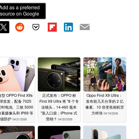
Add as a preferred
source on Google
型 OPPO Find X9s
正式发布：OPPO 称
Oppo Find X9 Ultra：
球首发，配备 7025
Find X9 Ultra 将 "8 个专
发布前几天分享的 2 亿
时电池、三枚 5000
业镜头，14-460 毫米
像素、10 倍变焦相机官
素摄像头和 IP69 等
"装入口袋；iPhone 式
方样张
04/19/2026
级防护
营销？
04/21/2026
04/20/2026