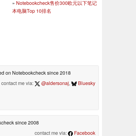
»
Notebookcheck售价300欧元以下笔记
本电脑Top 10排名
shed on Notebookcheck
since 2018
contact me via:
@aldersonaj
,
Bluesky
okcheck
since 2008
contact me via:
Facebook