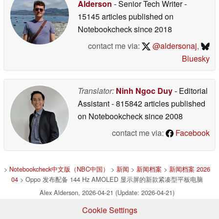
Alderson
- Senior Tech Writer
-
15145 articles published on
Notebookcheck
since 2018
contact me via:
@aldersonaj
,
Bluesky
Translator:
Ninh Ngoc Duy
- Editorial
Assistant
- 815842 articles published
on Notebookcheck
since 2008
contact me via:
Facebook
>
Notebookcheck中文版（NBC中国）
>
新闻
>
新闻档案
>
新闻档案 2026
04
> Oppo 发布配备 144 Hz AMOLED 显示屏的新款紧凑型平板电脑
Alex Alderson, 2026-04-21 (Update: 2026-04-21)
Cookie Settings