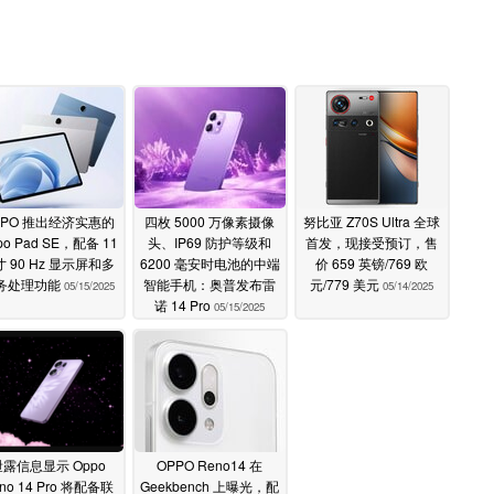
PPO 推出经济实惠的
四枚 5000 万像素摄像
努比亚 Z70S Ultra 全球
po Pad SE，配备 11
头、IP69 防护等级和
首发，现接受预订，售
 90 Hz 显示屏和多
6200 毫安时电池的中端
价 659 英镑/769 欧
务处理功能
智能手机：奥普发布雷
元/779 美元
05/15/2025
05/14/2025
诺 14 Pro
05/15/2025
泄露信息显示 Oppo
OPPO Reno14 在
no 14 Pro 将配备联
Geekbench 上曝光，配