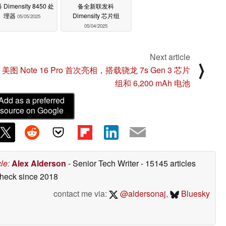
Dimensity 8450 处
备全新联发科
理器
Dimensity 芯片组
05/05/2025
05/04/2025
Next article
⟩
美图 Note 16 Pro 首次亮相，搭载骁龙 7s Gen 3 芯片
组和 6,200 mAh 电池
Add as a preferred
source on Google
cle
:
Alex Alderson
- Senior Tech Writer
- 15145 articles
check
since 2018
contact me via:
@aldersonaj
,
Bluesky